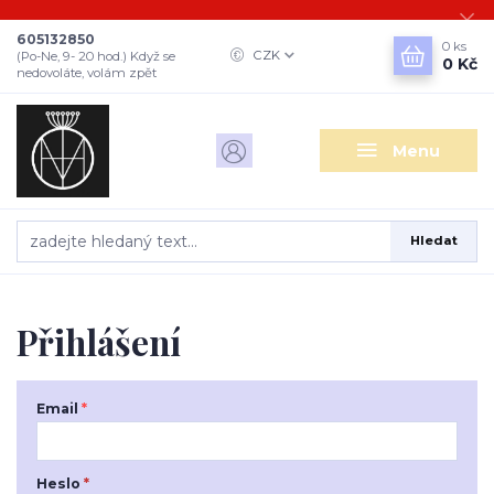
605132850
0
ks
CZK
(Po-Ne, 9- 20 hod.) Když se
0 Kč
nedovoláte, volám zpět
Menu
Hledat
Přihlášení
Email
*
Heslo
*