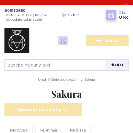
605132850
0
ks
CZK
(Po-Ne, 9- 20 hod.) Když se
0 Kč
nedovoláte, volám zpět
Menu
Hledat
Úvod
Série podle rostlin
Sakura
Sakura
Upřesnit parametry
Nejnovější
Nejlevnější
Nejdražší