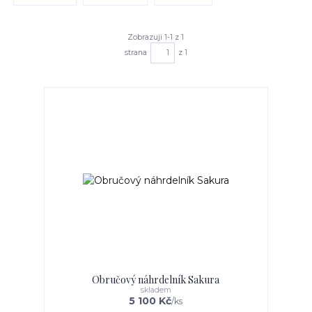
Zobrazuji 1-1 z 1
strana
z 1
Obručový náhrdelník Sakura
skladem
5 100 Kč
/
ks