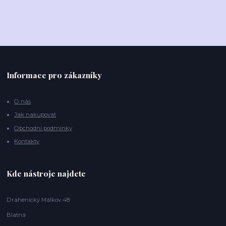
Informace pro zákazníky
O nás
Jak nakupovat
Obchodní podmínky
Kontakty
Kde nástroje najdete
Drahenický Málkov 48
Blatná