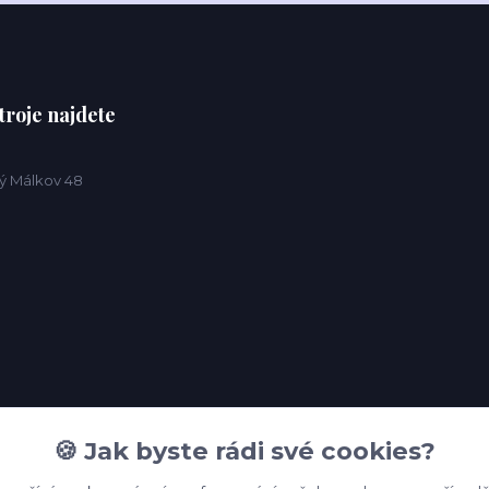
troje najdete
ý Málkov 48
🍪 Jak byste rádi své cookies?