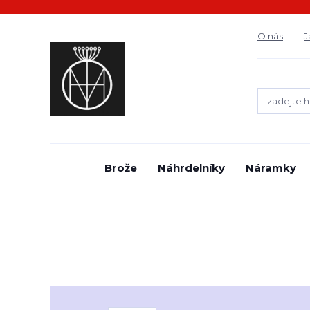
O nás
J
Brože
Náhrdelníky
Náramky