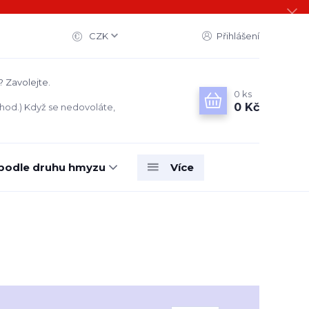
CZK
Přihlášení
? Zavolejte.
0
ks
0 Kč
 hod.) Když se nedovoláte,
 podle druhu hmyzu
Více