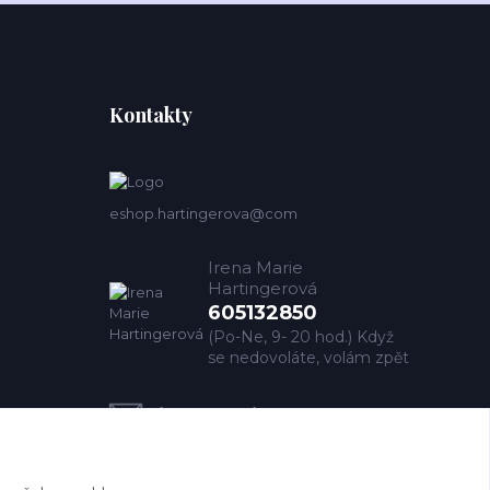
Kontakty
eshop.hartingerova@com
Irena Marie
Hartingerová
605132850
(Po-Ne, 9- 20 hod.) Když
se nedovoláte, volám zpět
imh@hartingerova.com