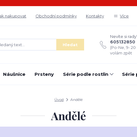
ak nakupovat
Obchodní podmínky
Kontakty
Více
Nevíte si rady
605132850
Hledat
(Po-Ne, 9- 20
volám zpět
Náušnice
Prsteny
Série podle rostlin
Série
Úvod
Andělé
Andělé