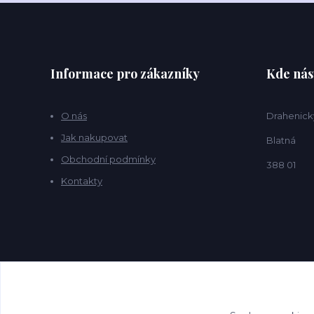
Informace pro zákazníky
Kde nás
O nás
Drahenick
Jak nakupovat
Blatná
Obchodní podmínky
388 01
Kontakty