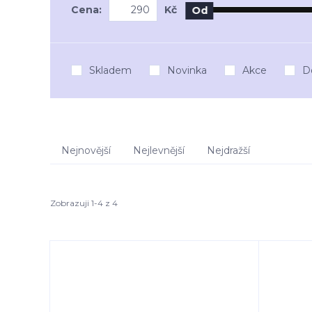
Cena:
Kč
Od
Skladem
Novinka
Akce
D
Nejnovější
Nejlevnější
Nejdražší
Zobrazuji 1-4 z 4