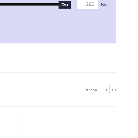
Kč
Do
strana
z 1