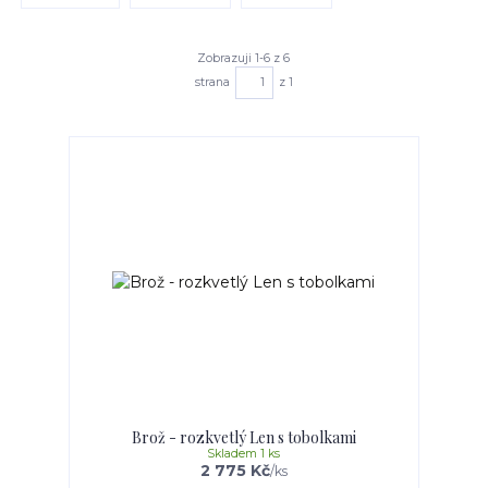
Zobrazuji 1-6 z 6
strana
z 1
Brož - rozkvetlý Len s tobolkami
Skladem 1 ks
2 775 Kč
/
ks