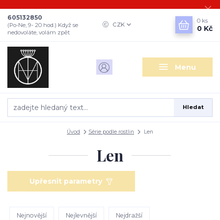
605132850
0
ks
CZK
(Po-Ne, 9- 20 hod.) Když se
0 Kč
nedovoláte, volám zpět
Menu
Hledat
Úvod
Série podle rostlin
Len
Len
Upřesnit parametry
Nejnovější
Nejlevnější
Nejdražší