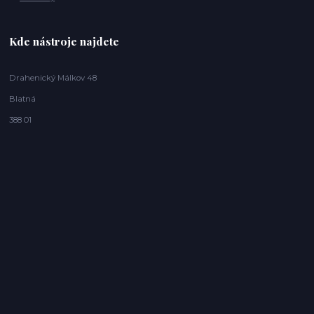
Kde nástroje najdete
Drahenický Málkov 48
Blatná
388 01