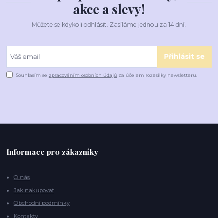
akce a slevy!
Můžete se kdykoli odhlásit. Zasíláme jednou za 14 dní.
Přihlásit se
Souhlasím se
zpracováním osobních údajů
za účelem rozesílky newsletteru.
Informace pro zákazníky
O nás
Jak nakupovat
Obchodní podmínky
Kontakty