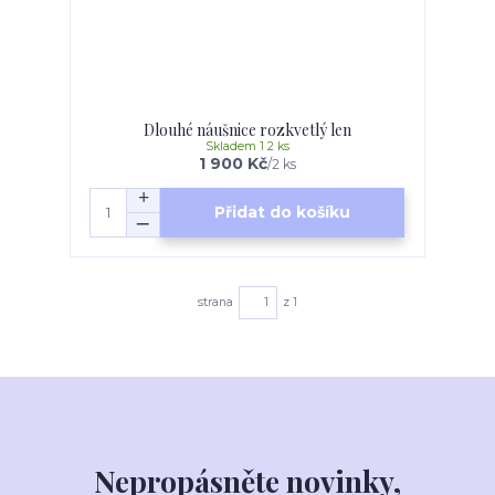
Dlouhé náušnice rozkvetlý len
Skladem 1 2 ks
1 900 Kč
/
2 ks
Přidat do košíku
strana
z 1
Nepropásněte novinky,