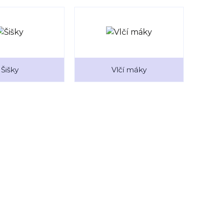
Šišky
Vlčí máky