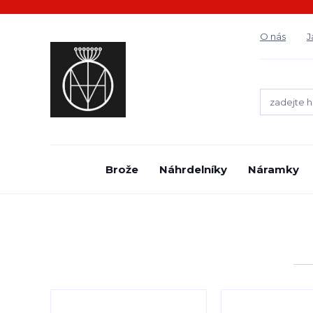
O nás
J
Brože
Náhrdelníky
Náramky