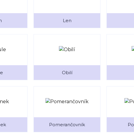
n
Len
le
Obilí
ek
Pomerančovník
Po