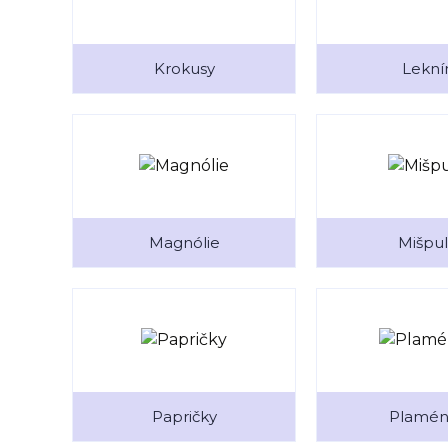
Krokusy
Lekní
Magnólie
Mišpu
Papričky
Plamén