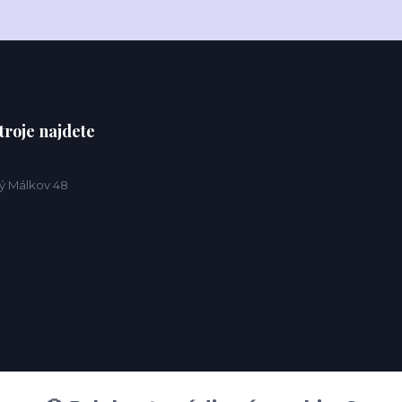
troje najdete
ý Málkov 48