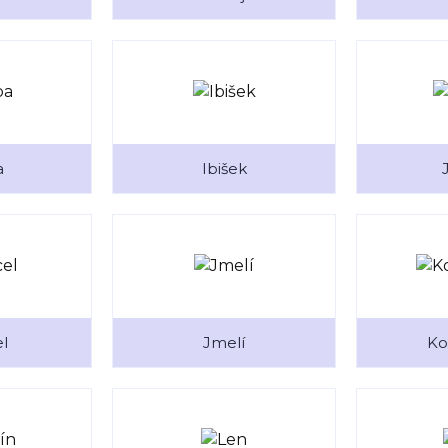
a
Ibišek
el
Jmelí
Ko