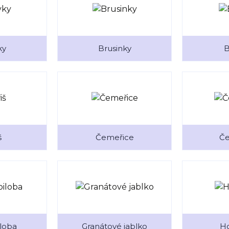
ky
Brusinky
B
š
Čemeřice
Če
iloba
Granátové jablko
Ho