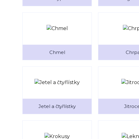
Chmel
Chrp
Jetel a čtyřlístky
Jitroc