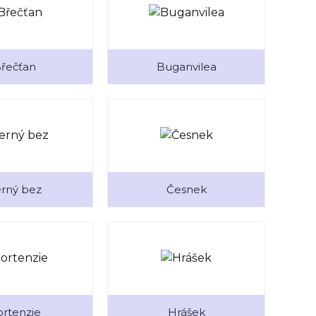
řečťan
Buganvilea
rný bez
Česnek
rtenzie
Hrášek