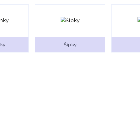
ky
Šípky