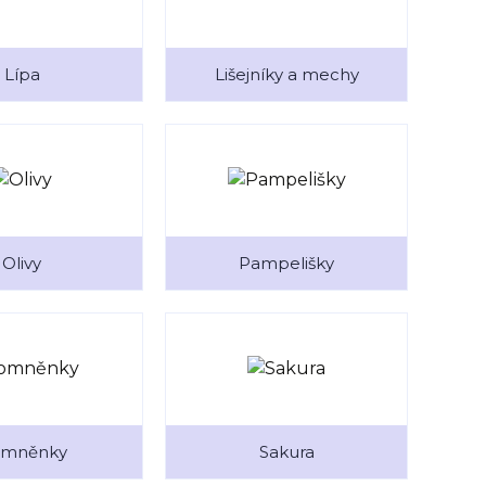
Lípa
Lišejníky a mechy
Olivy
Pampelišky
mněnky
Sakura