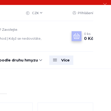
CZK
Přihlášení
? Zavolejte.
0
ks
0 Kč
 hod.) Když se nedovoláte,
 podle druhu hmyzu
Více