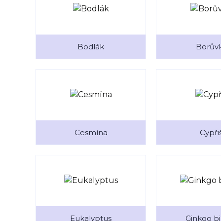
Bodlák
Borův
Cesmína
Cypři
Eukalyptus
Ginkgo b