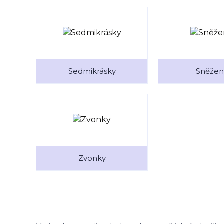
Sedmikrásky
Sněžen
Zvonky