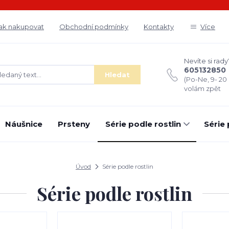
ak nakupovat
Obchodní podmínky
Kontakty
Více
Nevíte si rady
605132850
Hledat
(Po-Ne, 9- 20
volám zpět
Náušnice
Prsteny
Série podle rostlin
Série
Úvod
Série podle rostlin
Série podle rostlin