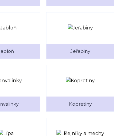
Jabloň
Jeřabiny
nvalinky
Kopretiny