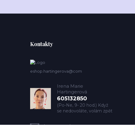
Kontakty
eshop.hartingerova@com
Irena Marie
Hartingerová
605132850
(Po-Ne, 9- 20 hod.) Když
se nedovoláte, volám zpět
imh@hartingerova.com