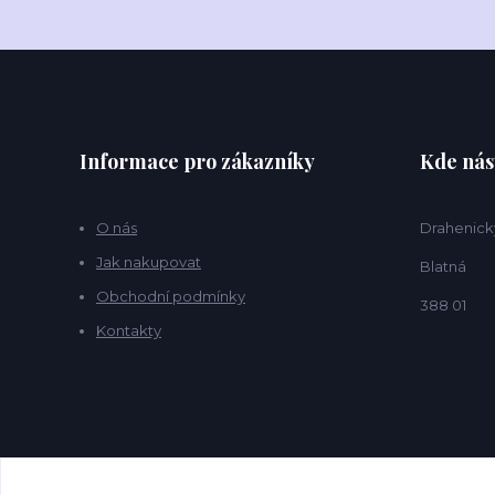
Informace pro zákazníky
Kde nás
O nás
Drahenick
Jak nakupovat
Blatná
Obchodní podmínky
388 01
Kontakty