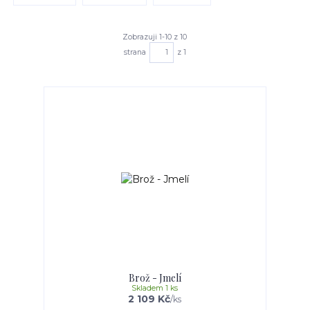
Zobrazuji 1-10 z 10
strana
z 1
Brož - Jmelí
Skladem 1 ks
2 109 Kč
/
ks