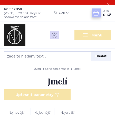
605132850
0
ks
CZK
(Po-Ne, 9- 20 hod.) Když se
0 Kč
nedovoláte, volám zpět
Menu
Hledat
Úvod
Série podle rostlin
Jmelí
Jmelí
Upřesnit parametry
Nejnovější
Nejlevnější
Nejdražší