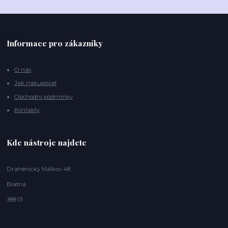
Informace pro zákazníky
O nás
Jak nakupovat
Obchodní podmínky
Kontakty
Kde nástroje najdete
Drahenický Málkov 48
Blatná
388 01