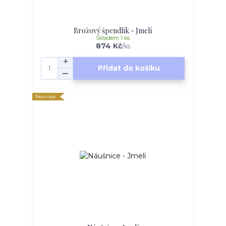
Brožový špendlík - Jmelí
Skladem 1 ks
874 Kč
/
ks
Přidat do košíku
Novinka