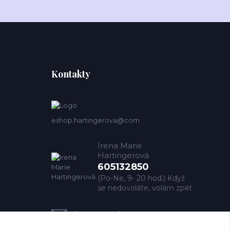
Kontakty
eshop.hartingerova@com
Irena Marie
Hartingerová
605132850
(Po-Ne, 9- 20 hod.) Když
se nedovoláte, volám zpět
imh@hartingerova.com