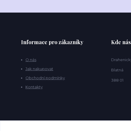
Informace pro zákazníky
Kde nás
O nás
Drahenick
Jak nakupovat
Blatná
Obchodní podmínky
388 01
Kontakty