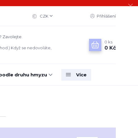
CZK
Přihlášení
? Zavolejte.
0
ks
0 Kč
 hod.) Když se nedovoláte,
 podle druhu hmyzu
Více