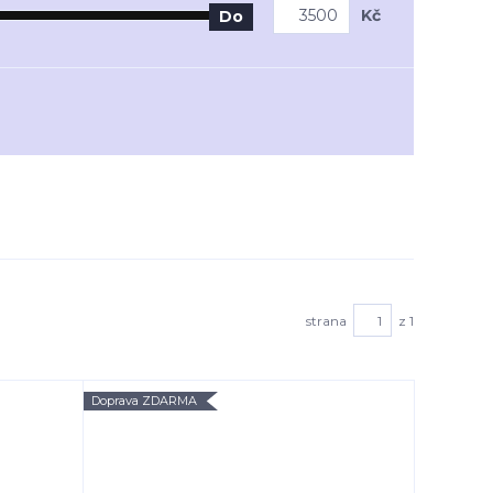
Kč
Do
strana
z 1
Doprava ZDARMA