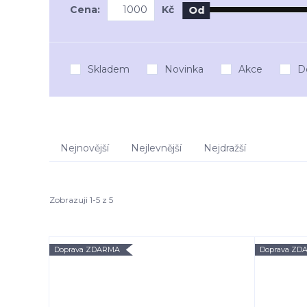
Cena:
Kč
Od
Skladem
Novinka
Akce
D
Nejnovější
Nejlevnější
Nejdražší
Zobrazuji 1-5 z 5
Doprava ZDARMA
Doprava ZD