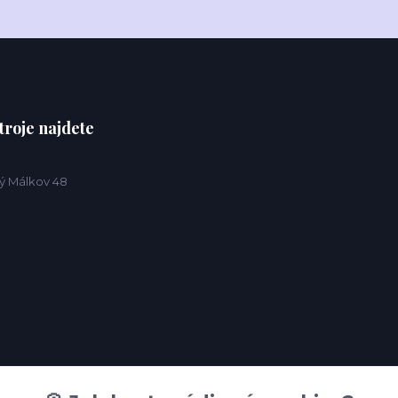
troje najdete
ý Málkov 48