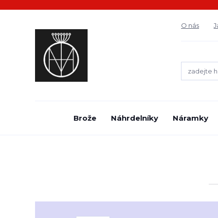
O nás
J
Brože
Náhrdelníky
Náramky