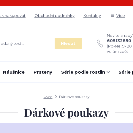
ak nakupovat
Obchodní podmínky
Kontakty
Více
Nevíte si rady
605132850
Hledat
(Po-Ne, 9- 20
volám zpět
Náušnice
Prsteny
Série podle rostlin
Série
Úvod
Dárkové poukazy
Dárkové poukazy