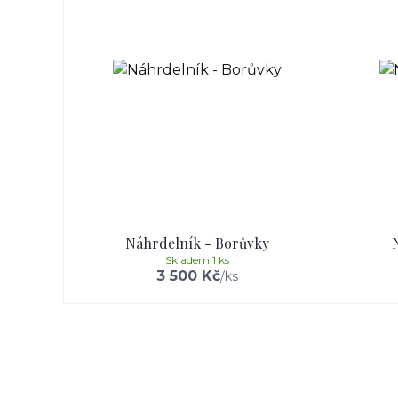
Náhrdelník - Borůvky
Skladem 1 ks
3 500 Kč
/
ks