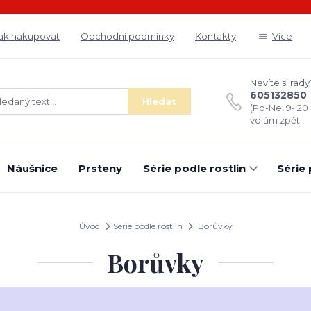
ak nakupovat
Obchodní podmínky
Kontakty
Více
Nevíte si rady
605132850
Hledat
(Po-Ne, 9- 20
volám zpět
Náušnice
Prsteny
Série podle rostlin
Série
Úvod
Série podle rostlin
Borůvky
Borůvky