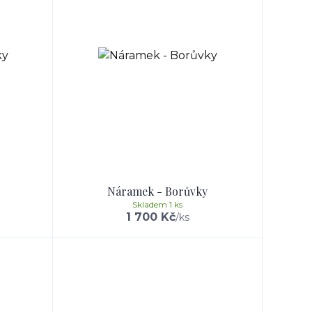
Náramek - Borůvky
Skladem 1 ks
1 700 Kč
/
ks