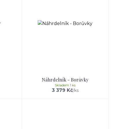
Náhrdelník - Borůvky
Skladem 1 ks
3 379 Kč
/
ks