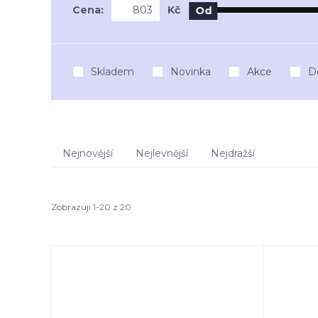
Cena:
Kč
Od
Skladem
Novinka
Akce
D
Nejnovější
Nejlevnější
Nejdražší
Zobrazuji 1-20 z 20