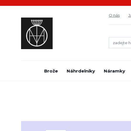
O nás
J
Brože
Náhrdelníky
Náramky