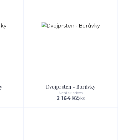
y
Dvojprsten - Borůvky
Není skladem
2 164 Kč
/
ks