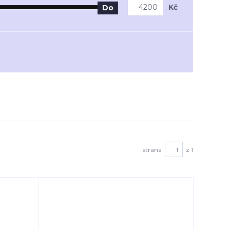
Kč
Do
strana
z 1