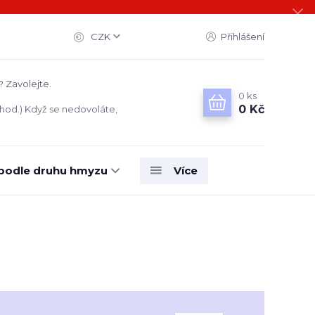
CZK
Přihlášení
? Zavolejte.
0
ks
0 Kč
 hod.) Když se nedovoláte,
 podle druhu hmyzu
Více