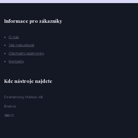
Informace pro zákazníky
O nás
Jak nakupovat
Obchodní podmínky
Kontakty
Kde nástroje najdete
Drahenický Málkov 48
Blatná
388 01