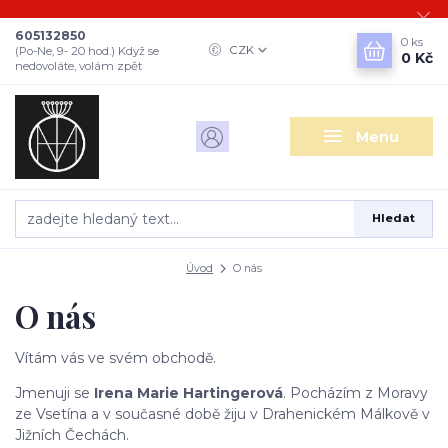
605132850
0
ks
CZK
(Po-Ne, 9- 20 hod.) Když se
0 Kč
nedovoláte, volám zpět
Menu
Hledat
Úvod
O nás
O nás
Vítám vás ve svém obchodě.
Jmenuji se
Irena Marie Hartingerová
. Pocházím z Moravy
ze Vsetína a v současné době žiju v Drahenickém Málkově v
Jižních Čechách.