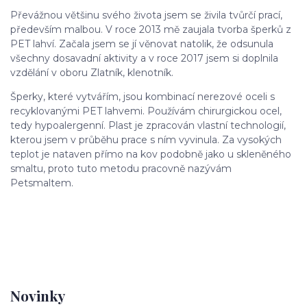
Převážnou většinu svého života jsem se živila tvůrčí prací,
především malbou. V roce 2013 mě zaujala tvorba šperků z
PET lahví. Začala jsem se jí věnovat natolik, že odsunula
všechny dosavadní aktivity a v roce 2017 jsem si doplnila
vzdělání v oboru Zlatník, klenotník.
Šperky, které vytvářím, jsou kombinací nerezové oceli s
recyklovanými PET lahvemi. Používám chirurgickou ocel,
tedy hypoalergenní. Plast je zpracován vlastní technologií,
kterou jsem v průběhu prace s ním vyvinula. Za vysokých
teplot je nataven přímo na kov podobně jako u skleněného
smaltu, proto tuto metodu pracovně nazývám
Petsmaltem.
Novinky