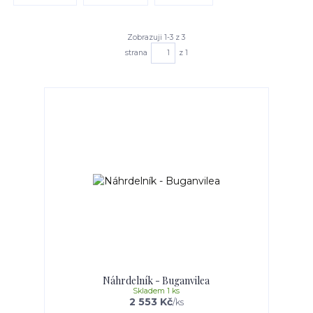
Zobrazuji 1-3 z 3
strana
z 1
Náhrdelník - Buganvilea
Skladem 1 ks
2 553 Kč
/
ks