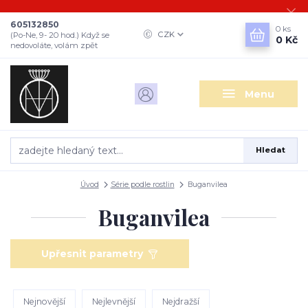
605132850
0
ks
CZK
(Po-Ne, 9- 20 hod.) Když se
0 Kč
nedovoláte, volám zpět
Menu
Hledat
Úvod
Série podle rostlin
Buganvilea
Buganvilea
Upřesnit parametry
Nejnovější
Nejlevnější
Nejdražší