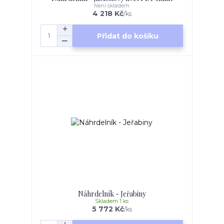
Není skladem
4 218 Kč
/
ks
Přidat do košíku
Náhrdelník - Jeřabiny
Skladem 1 ks
5 772 Kč
/
ks