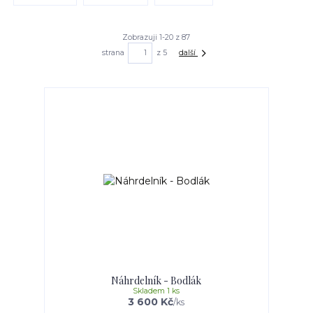
Zobrazuji 1-20 z 87
strana
z 5
další
Náhrdelník - Bodlák
Skladem 1 ks
3 600 Kč
/
ks