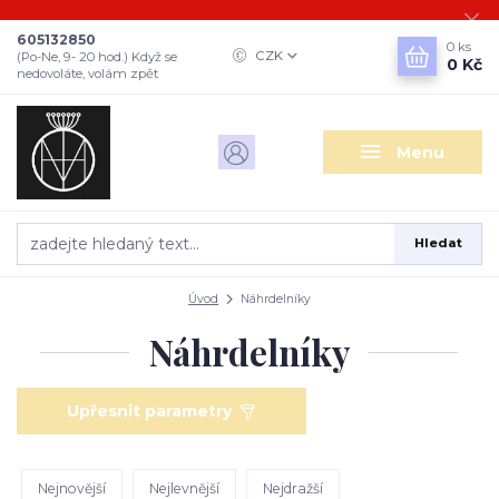
605132850
0
ks
CZK
(Po-Ne, 9- 20 hod.) Když se
0 Kč
nedovoláte, volám zpět
Menu
Hledat
Úvod
Náhrdelníky
Náhrdelníky
Upřesnit parametry
Nejnovější
Nejlevnější
Nejdražší