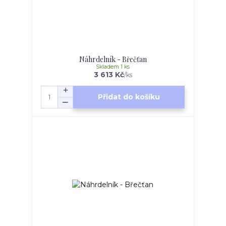
Náhrdelník - Břečťan
Skladem 1 ks
3 613 Kč
/
ks
Přidat do košíku