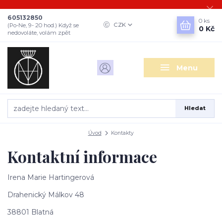
605132850
0
ks
CZK
(Po-Ne, 9- 20 hod.) Když se
0 Kč
nedovoláte, volám zpět
Menu
Hledat
Úvod
Kontakty
Kontaktní informace
Irena Marie Hartingerová
Drahenický Málkov 48
38801 Blatná