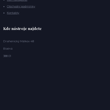
Obchodní podmínky
Kontakty
Kde nástroje najdete
Drahenický Málkov 48
Blatná
388 01