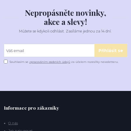
Nepropásněte novinky,
akce a slevy!
Můžete se kdykoli odhlásit. Zasíláme jednou za 14 dní.
Přihlásit se
Souhlasím se
zpracováním osobních údajů
za účelem rozesílky newsletteru.
Informace pro zákazníky
O nás
Jak nakupovat