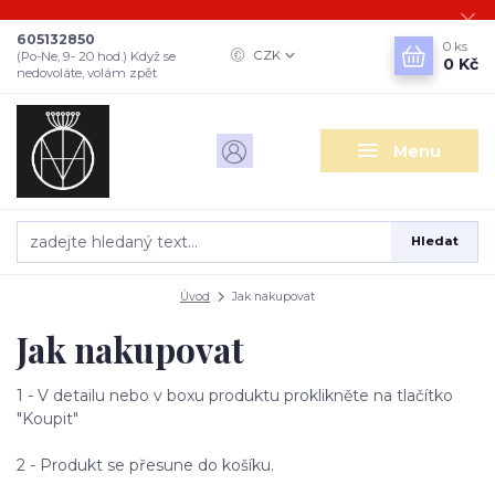
605132850
0
ks
CZK
(Po-Ne, 9- 20 hod.) Když se
0 Kč
nedovoláte, volám zpět
Menu
Hledat
Úvod
Jak nakupovat
Jak nakupovat
1 - V detailu nebo v boxu produktu proklikněte na tlačítko
"Koupit"
2 - Produkt se přesune do košíku.