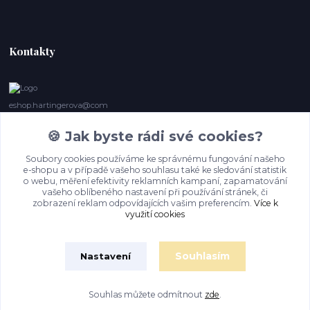
Kontakty
eshop.hartingerova@com
🍪 Jak byste rádi své cookies?
Irena Marie Hartingerová
605132850
Soubory cookies používáme ke správnému fungování našeho
(Po-Ne, 9- 20 hod.) Když se nedovoláte, volám zpět
e-shopu a v případě vašeho souhlasu také ke sledování statistik
o webu, měření efektivity reklamních kampaní, zapamatování
imh@hartingerova.com
vašeho oblíbeného nastavení při používání stránek, či
zobrazení reklam odpovídajících vašim preferencím.
Více k
využití cookies
Souhlasím
Nastavení
Souhlas můžete odmítnout
zde
.
Vytvořeno na
Eshop-rychle.cz