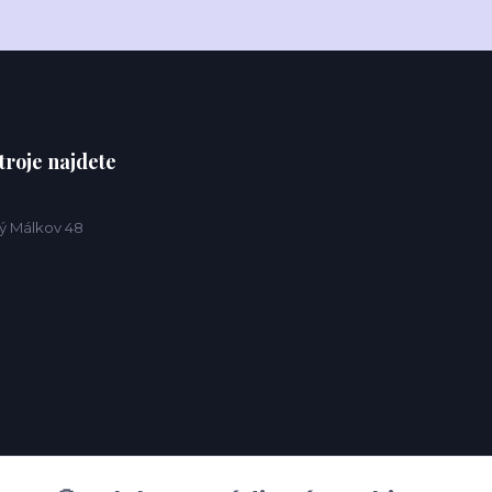
troje najdete
ý Málkov 48