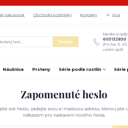
ak nakupovat
Obchodní podmínky
Kontakty
Více
Nevíte si rady
605132850
Hledat
(Po-Ne, 9- 20
volám zpět
Náušnice
Prsteny
Série podle rostlin
Série
Zapomenuté heslo
ste své heslo, zadejte svou e-mailovou adresu, kterou jste uv
odkazem pro nastavení nového hesla.