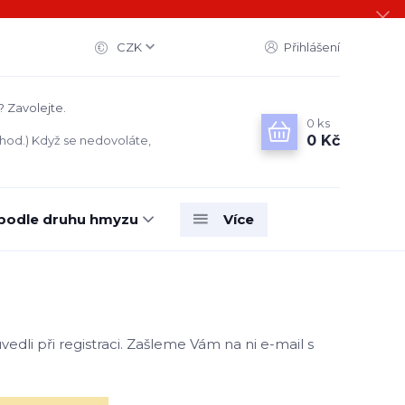
CZK
Přihlášení
? Zavolejte.
0
ks
0 Kč
 hod.) Když se nedovoláte,
 podle druhu hmyzu
Více
edli při registraci. Zašleme Vám na ni e-mail s