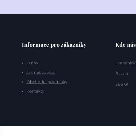
Informace pro zákazníky
Kde nás
O nás
Drahenick
Jak nakupovat
Blatná
Obchodní podmínky
388 01
Kontakty