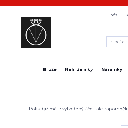
O nás
J
Brože
Náhrdelníky
Náramky
Pokud již máte vytvořený účet, ale zapomněli j