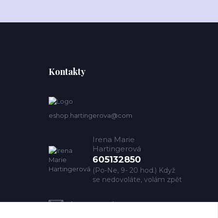
Kontakty
eshop.hartingerova@com
Irena Marie
Hartingerová
605132850
(Po-Ne, 9- 20 hod.) Když
se nedovoláte, volám zpět
imh@hartingerova.com