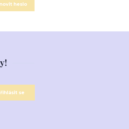
novit heslo
y!
řihlásit se