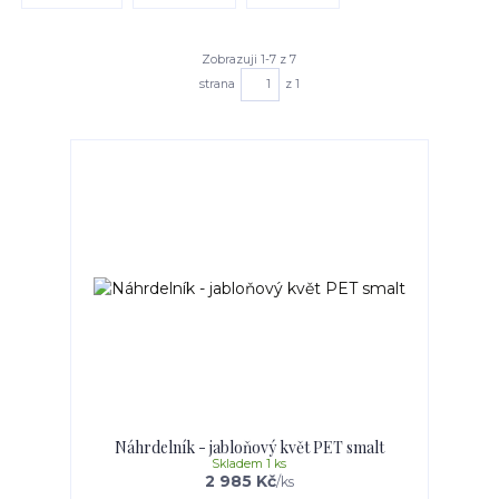
Zobrazuji 1-7 z 7
strana
z 1
Náhrdelník - jabloňový květ PET smalt
Skladem 1 ks
2 985 Kč
/
ks