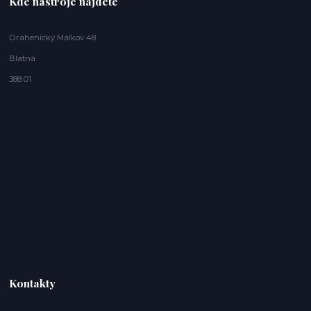
Kde nástroje najdete
Drahenický Málkov 48
Blatná
388 01
Kontakty