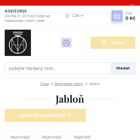
605132850
0
ks
CZK
(Po-Ne, 9- 20 hod.) Když se
0 Kč
nedovoláte, volám zpět
Menu
Hledat
Úvod
Série podle rostlin
Jabloň
Jabloň
Upřesnit parametry
Nejnovější
Nejlevnější
Nejdražší