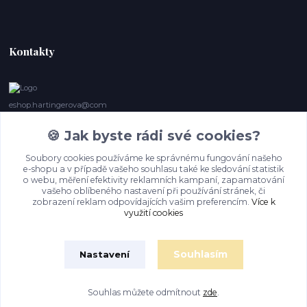
Kontakty
eshop.hartingerova@com
🍪 Jak byste rádi své cookies?
Irena Marie Hartingerová
605132850
Soubory cookies používáme ke správnému fungování našeho
(Po-Ne, 9- 20 hod.) Když se nedovoláte, volám zpět
e-shopu a v případě vašeho souhlasu také ke sledování statistik
o webu, měření efektivity reklamních kampaní, zapamatování
imh@hartingerova.com
vašeho oblíbeného nastavení při používání stránek, či
zobrazení reklam odpovídajících vašim preferencím.
Více k
využití cookies
Souhlasím
Nastavení
Souhlas můžete odmítnout
zde
.
Vytvořeno na
Eshop-rychle.cz