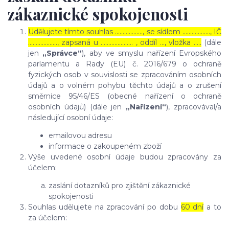
zákaznické spokojenosti
Udělujete tímto souhlas ……………..., se sídlem ………………, IČ
………………., zapsaná u ………………… , oddíl …, vložka …..
(dále
jen
„Správce“
), aby ve smyslu nařízení Evropského
parlamentu a Rady (EU) č. 2016/679 o ochraně
fyzických osob v souvislosti se zpracováním osobních
údajů a o volném pohybu těchto údajů a o zrušení
směrnice 95/46/ES (obecné nařízení o ochraně
osobních údajů) (dále jen
„Nařízení“
), zpracovával/a
následující osobní údaje:
emailovou adresu
informace o zakoupeném zboží
Výše uvedené osobní údaje budou zpracovány za
účelem:
zaslání dotazníků pro zjištění zákaznické
spokojenosti
Souhlas udělujete na zpracování po dobu
60 dní
a to
za účelem: