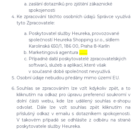
zaslání dotazníků pro zjištění zákaznické
spokojenosti
Ke zpracování těchto osobních údajů Správce využívá
tyto Zpracovatele:
Poskytovatel služby Heureka, provozované
společností Heureka Shopping s.r.o., sídlem
Karolinská 650/1, 186 00, Praha 8-Karlín
Marketingová agentura
………
Případně další poskytovatelé zpracovatelských
softwarů, služeb a aplikací, které však
v současné době společnost nevyužívá.
Osobní údaje nebudou předány mimo území EU.
Souhlas se zpracováním lze vzít kdykoliv zpět, a to
kliknutím na odkaz pro úpravu preferencí soukromí v
dolní části webu, kde lze udělený souhlas e-shopu
odvolat. Dále lze vzít souhlas zpět kliknutím na
příslušný odkaz v emailu s dotazníkem spokojenosti.
V takovém případě se odhlásíte z odběru na straně
poskytovatele služby Heureka.