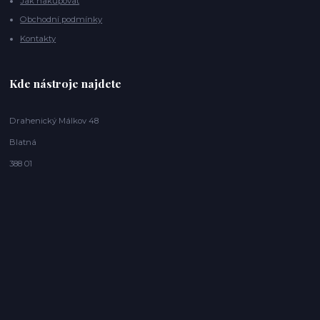
Jak nakupovat
Obchodní podmínky
Kontakty
Kde nástroje najdete
Drahenický Málkov 48
Blatná
388 01