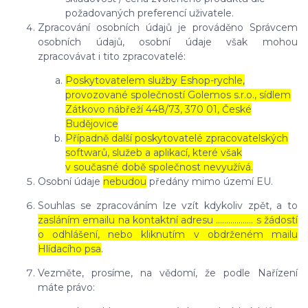
požadovaných preferencí uživatele.
Zpracování osobních údajů je prováděno Správcem
osobních údajů, osobní údaje však mohou
zpracovávat i tito zpracovatelé:
Poskytovatelem služby Eshop-rychle,
provozované společností Golemos s.r.o., sídlem
Zátkovo nábřeží 448/73, 370 01, České
Budějovice
Případně další poskytovatelé zpracovatelských
softwarů, služeb a aplikací, které však
v současné době společnost nevyužívá.
Osobní údaje
nebudou
předány mimo území EU.
Souhlas se zpracováním lze vzít kdykoliv zpět, a to
zasláním emailu na kontaktní adresu ..……………. s žádostí
o odhlášení, nebo kliknutím v obdrženém mailu
Hlídacího psa
.
Vezměte, prosíme, na vědomí, že podle Nařízení
máte právo: