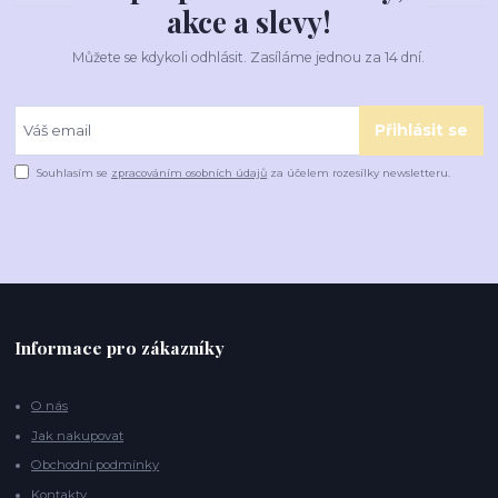
akce a slevy!
Můžete se kdykoli odhlásit. Zasíláme jednou za 14 dní.
Přihlásit se
Souhlasím se
zpracováním osobních údajů
za účelem rozesílky newsletteru.
Informace pro zákazníky
O nás
Jak nakupovat
Obchodní podmínky
Kontakty