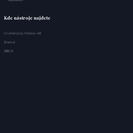
Kde nástroje najdete
Drahenický Málkov 48
Blatná
388 01