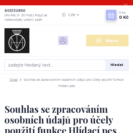
605132850
0
ks
CZK
(Po-Ne, 9- 20 hod.) Když se
0 Kč
nedovoláte, volám zpět
Menu
Hledat
Úvod
Souhlas se zpracováním osobních údajů pro účely použití funkce
Hlídací pes
Souhlas se zpracováním
osobních údajů pro účely
použití funkce Hlídací pes