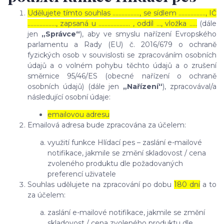
Udělujete tímto souhlas ……………..., se sídlem ………………, IČ
………………., zapsaná u ………………… , oddíl …, vložka …..
(dále
jen
„Správce“
), aby ve smyslu nařízení Evropského
parlamentu a Rady (EU) č. 2016/679 o ochraně
fyzických osob v souvislosti se zpracováním osobních
údajů a o volném pohybu těchto údajů a o zrušení
směrnice 95/46/ES (obecné nařízení o ochraně
osobních údajů) (dále jen
„Nařízení“
), zpracovával/a
následující osobní údaje:
emailovou adresu
Emailová adresa bude zpracována za účelem:
využití funkce Hlídací pes – zaslání e-mailové
notifikace, jakmile se změní skladovost / cena
zvoleného produktu dle požadovaných
preferencí uživatele
Souhlas udělujete na zpracování po dobu
180 dní
a to
za účelem:
zaslání e-mailové notifikace, jakmile se změní
skladovost / cena zvoleného produktu dle