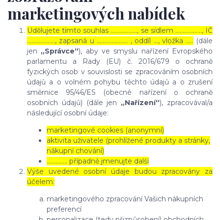
marketingových nabídek
Udělujete tímto souhlas ……………..., se sídlem ………………, IČ
………………., zapsaná u ………………… , oddíl …, vložka …..
(dále
jen
„Správce“
), aby ve smyslu nařízení Evropského
parlamentu a Rady (EU) č. 2016/679 o ochraně
fyzických osob v souvislosti se zpracováním osobních
údajů a o volném pohybu těchto údajů a o zrušení
směrnice 95/46/ES (obecné nařízení o ochraně
osobních údajů) (dále jen
„Nařízení“
), zpracovával/a
následující osobní údaje:
marketingové cookies (anonymní)
aktivita uživatele (prohlížené produkty a stránky,
nákupní chování)
………….. případně jmenujte další
Výše uvedené osobní údaje budou zpracovány za
účelem:
marketingového zpracování Vašich nákupních
preferencí
personalizace (tedy přizpůsobení) obchodních