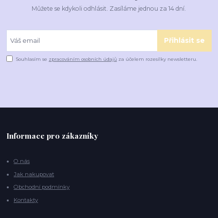
Můžete se kdykoli odhlásit. Zasíláme jednou za 14 dní.
Přihlásit se
Souhlasím se
zpracováním osobních údajů
za účelem rozesílky newsletteru.
Informace pro zákazníky
O nás
Jak nakupovat
Obchodní podmínky
Kontakty