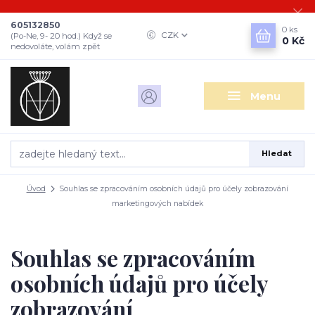
605132850
0
ks
CZK
(Po-Ne, 9- 20 hod.) Když se
0 Kč
nedovoláte, volám zpět
Menu
Hledat
Úvod
Souhlas se zpracováním osobních údajů pro účely zobrazování
marketingových nabídek
Souhlas se zpracováním
osobních údajů pro účely
zobrazování