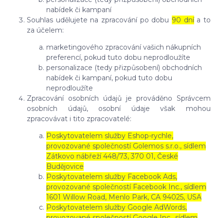
nabídek či kampaní
Souhlas udělujete na zpracování po dobu
90 dní
a to
za účelem:
marketingového zpracování vašich nákupních
preferencí, pokud tuto dobu neprodloužíte
personalizace (tedy přizpůsobení) obchodních
nabídek či kampaní, pokud tuto dobu
neprodloužíte
Zpracování osobních údajů je prováděno Správcem
osobních údajů, osobní údaje však mohou
zpracovávat i tito zpracovatelé:
Poskytovatelem služby Eshop-rychle,
provozované společností Golemos s.r.o., sídlem
Zátkovo nábřeží 448/73, 370 01, České
Budějovice
Poskytovatelem služby Facebook Ads,
provozované společností Facebook Inc., sídlem
1601 Willow Road, Menlo Park, CA 94025, USA
Poskytovatelem služby Google AdWords,
provozované společností Google Inc., sídlem