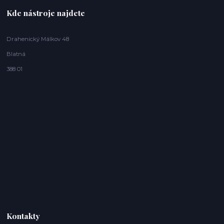
Kde nástroje najdete
Drahenický Málkov 48
Blatná
388 01
Kontakty