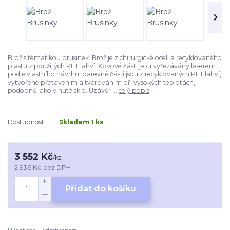
Brož s tématikou brusinek. Brož je z chirurgické oceli a recyklovaného
plastu z použitých PET lahví. Kovové části jsou vyřezávány laserem
podle vlastního návrhu, barevné části jsou z recyklovaných PET lahví,
vytvořené přetavením a tvarováním při vysokých teplotách,
podobně jako vinuté sklo. Uzávěr ...
celý popis
Dostupnost
Skladem 1 ks
3 552 Kč
/
ks
2 936 Kč
bez DPH
Přidat do košíku