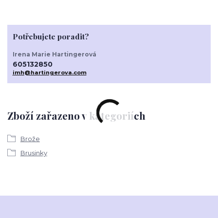
Potřebujete poradit?
Irena Marie Hartingerová
605132850
imh@hartingerova.com
Zboží zařazeno v kategoriích
Brože
Brusinky