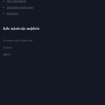
Jak nakupovat
Obchodní podmínky
Kontakty
Kde nástroje najdete
Drahenický Málkov 48
Blatná
388 01