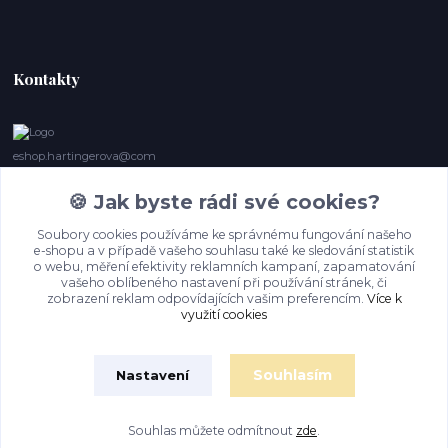
Kontakty
eshop.hartingerova@com
🍪 Jak byste rádi své cookies?
Irena Marie Hartingerová
605132850
Soubory cookies používáme ke správnému fungování našeho
(Po-Ne, 9- 20 hod.) Když se nedovoláte, volám zpět
e-shopu a v případě vašeho souhlasu také ke sledování statistik
o webu, měření efektivity reklamních kampaní, zapamatování
imh@hartingerova.com
vašeho oblíbeného nastavení při používání stránek, či
zobrazení reklam odpovídajících vašim preferencím.
Více k
využití cookies
Souhlasím
Nastavení
Souhlas můžete odmítnout
zde
.
Vytvořeno na
Eshop-rychle.cz