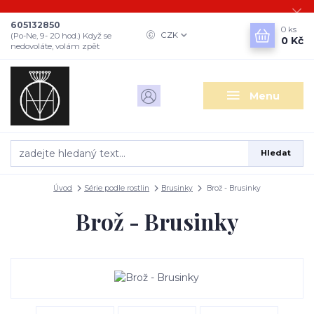
605132850
0
ks
CZK
(Po-Ne, 9- 20 hod.) Když se
0 Kč
nedovoláte, volám zpět
Menu
Hledat
Úvod
Série podle rostlin
Brusinky
Brož - Brusinky
Brož - Brusinky