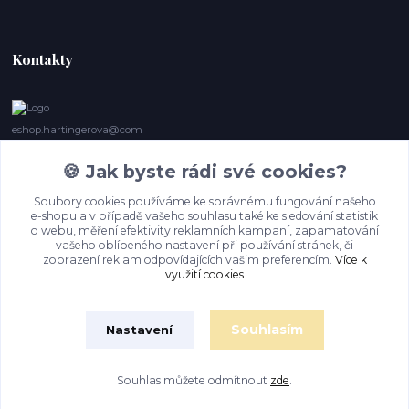
Kontakty
eshop.hartingerova@com
🍪 Jak byste rádi své cookies?
Irena Marie Hartingerová
605132850
Soubory cookies používáme ke správnému fungování našeho
(Po-Ne, 9- 20 hod.) Když se nedovoláte, volám zpět
e-shopu a v případě vašeho souhlasu také ke sledování statistik
o webu, měření efektivity reklamních kampaní, zapamatování
imh@hartingerova.com
vašeho oblíbeného nastavení při používání stránek, či
zobrazení reklam odpovídajících vašim preferencím.
Více k
využití cookies
Souhlasím
Nastavení
Souhlas můžete odmítnout
zde
.
Vytvořeno na
Eshop-rychle.cz