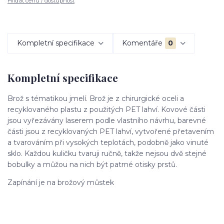
Hlídat cenu / dostupnost
Kompletní specifikace
Komentáře
0
Kompletní specifikace
Brož s tématikou jmelí. Brož je z chirurgické oceli a
recyklovaného plastu z použitých PET lahví. Kovové části
jsou vyřezávány laserem podle vlastního návrhu, barevné
části jsou z recyklovaných PET lahví, vytvořené přetavením
a tvarováním při vysokých teplotách, podobně jako vinuté
sklo. Každou kuličku tvaruji ručně, takže nejsou dvě stejné
bobulky a můžou na nich být patrné otisky prstů.
Zapínání je na brožový můstek