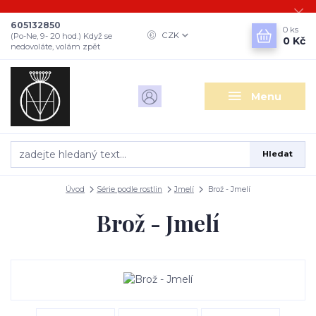
605132850
0
ks
CZK
(Po-Ne, 9- 20 hod.) Když se
0 Kč
nedovoláte, volám zpět
Menu
Hledat
Úvod
Série podle rostlin
Jmelí
Brož - Jmelí
Brož - Jmelí