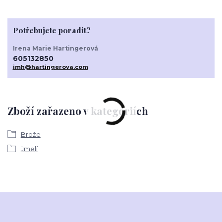
Potřebujete poradit?
Irena Marie Hartingerová
605132850
imh@hartingerova.com
Zboží zařazeno v kategoriích
Brože
Jmelí