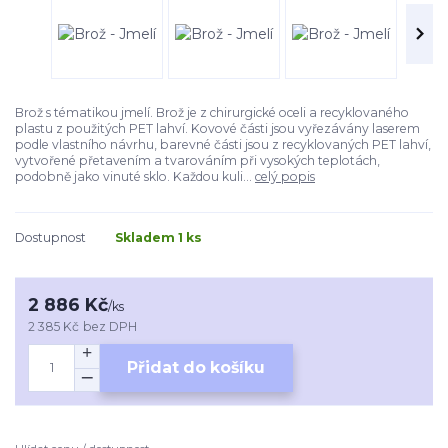
Brož s tématikou jmelí. Brož je z chirurgické oceli a recyklovaného
plastu z použitých PET lahví. Kovové části jsou vyřezávány laserem
podle vlastního návrhu, barevné části jsou z recyklovaných PET lahví,
vytvořené přetavením a tvarováním při vysokých teplotách,
podobně jako vinuté sklo. Každou kuli...
celý popis
Dostupnost
Skladem 1 ks
2 886 Kč
/
ks
2 385 Kč
bez DPH
Přidat do košíku