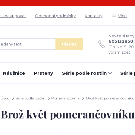
ak nakupovat
Obchodní podmínky
Kontakty
Více
Nevíte si rady
605132850
Hledat
(Po-Ne, 9- 20
volám zpět
Náušnice
Prsteny
Série podle rostlin
Série
Úvod
Série podle rostlin
Pomerančovník
Brož květ pomerančovníku
Brož květ pomerančovníku