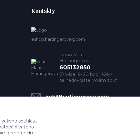
Kontakty
eshop.hartingerova@com
Irena Marie
Hartingerová
605132850
(Po-Ne, 9- 20 hod.) Když
se nedovoláte, volám zpět
imh@hartingerova.com
 vašeho souhlasu
amatování vašeho
ašim preferencím.