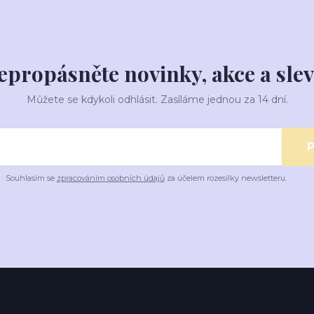
epropásněte novinky, akce a slev
Můžete se kdykoli odhlásit. Zasíláme jednou za 14 dní.
P
Souhlasím se
zpracováním osobních údajů
za účelem rozesílky newsletteru.