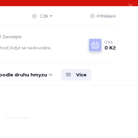
CZK
Přihlášení
? Zavolejte.
0
ks
0 Kč
 hod.) Když se nedovoláte,
 podle druhu hmyzu
Více