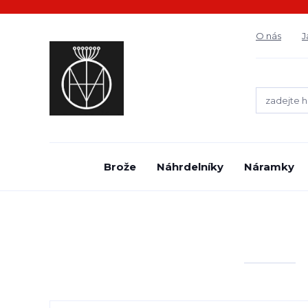
O nás
J
Brože
Náhrdelníky
Náramky