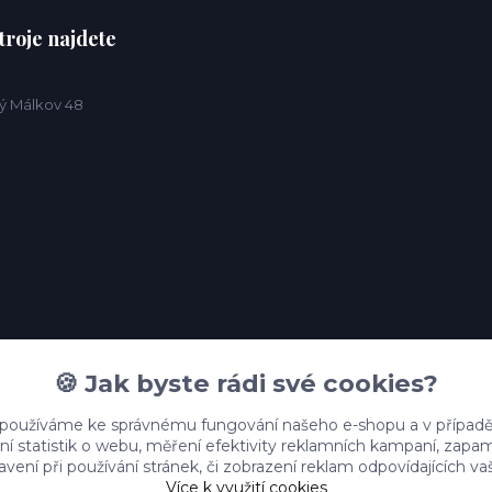
troje najdete
ý Málkov 48
🍪 Jak byste rádi své cookies?
 používáme ke správnému fungování našeho e-shopu a v případě
ní statistik o webu, měření efektivity reklamních kampaní, zap
vení při používání stránek, či zobrazení reklam odpovídajících v
Více k využití cookies