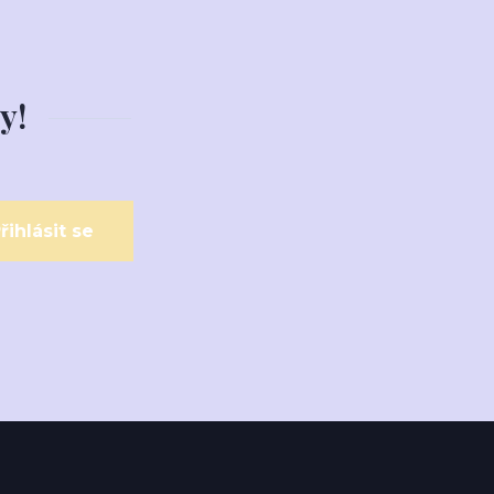
y!
řihlásit se