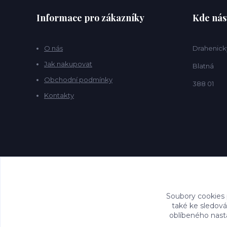
Informace pro zákazníky
Kde nás
O nás
Drahenick
Jak nakupovat
Blatná
Obchodní podmínky
388 01
Kontakty
Soubory cookies
také ke sledová
oblíbeného nasta