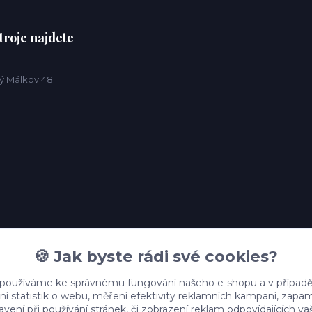
troje najdete
ý Málkov 48
🍪 Jak byste rádi své cookies?
 používáme ke správnému fungování našeho e-shopu a v případě
ní statistik o webu, měření efektivity reklamních kampaní, zap
vení při používání stránek, či zobrazení reklam odpovídajících v