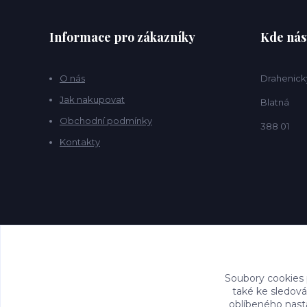
Informace pro zákazníky
Kde nás
O nás
Drahenick
Jak nakupovat
Blatná
Obchodní podmínky
388 01
Kontakty
Soubory cookies
také ke sledová
oblíbeného nasta