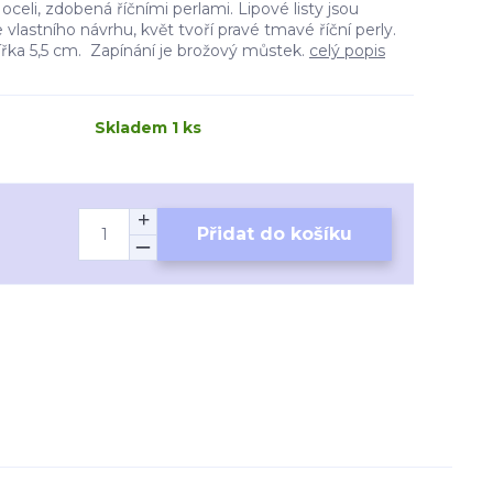
oceli, zdobená říčními perlami. Lipové listy jsou
vlastního návrhu, květ tvoří pravé tmavé říční perly.
šířka 5,5 cm. Zapínání je brožový můstek.
celý popis
Skladem 1 ks
Přidat do košíku