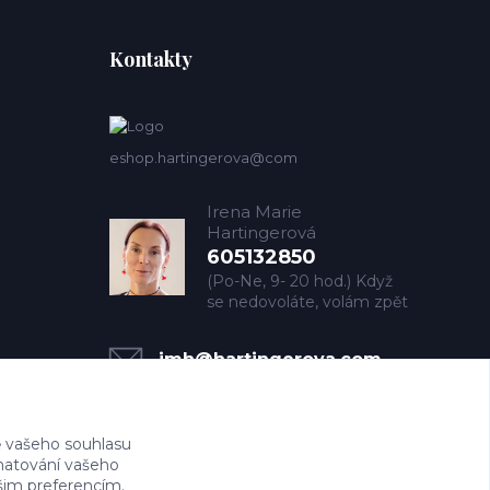
Kontakty
eshop.hartingerova@com
Irena Marie
Hartingerová
605132850
(Po-Ne, 9- 20 hod.) Když
se nedovoláte, volám zpět
imh@hartingerova.com
 vašeho souhlasu
amatování vašeho
ašim preferencím.