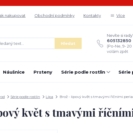
ak nakupovat
Obchodní podmínky
Kontakty
Více
Nevíte si rady
605132850
Hledat
(Po-Ne, 9- 20
volám zpět
Náušnice
Prsteny
Série podle rostlin
Série
vod
Série podle rostlin
Lípa
Brož - lipový květ s tmavými říčními perl
ipový květ s tmavými říčním