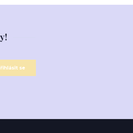
y!
řihlásit se