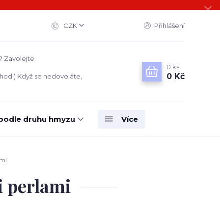
CZK
Přihlášení
? Zavolejte.
0
ks
0 Kč
 hod.) Když se nedovoláte,
 podle druhu hmyzu
Více
ami
i perlami