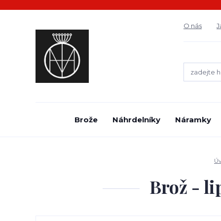
O nás
J
Brože
Náhrdelníky
Náramky
Ú
Brož - l