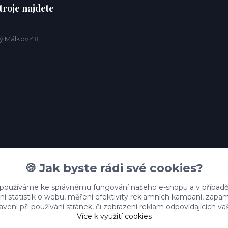
troje najdete
ý Málkov 48
🍪 Jak byste rádi své cookies?
 používáme ke správnému fungování našeho e-shopu a v případě
ní statistik o webu, měření efektivity reklamních kampaní, zap
vení při používání stránek, či zobrazení reklam odpovídajících v
Více k využití cookies