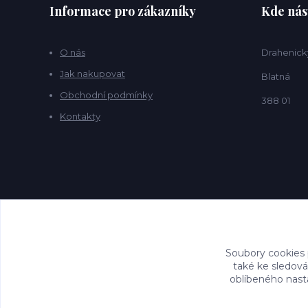
Informace pro zákazníky
Kde nás
O nás
Drahenick
Jak nakupovat
Blatná
Obchodní podmínky
388 01
Kontakty
Soubory cookies
také ke sledová
oblíbeného nasta