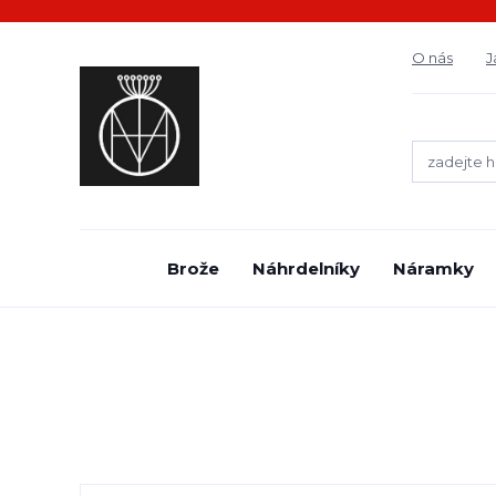
O nás
J
Brože
Náhrdelníky
Náramky