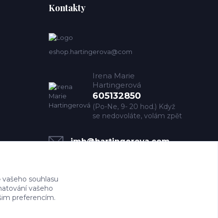
Kontakty
eshop.hartingerova@com
Irena Marie
Hartingerová
605132850
(Po-Ne, 9- 20 hod.) Když
se nedovoláte, volám zpět
imh@hartingerova.com
 vašeho souhlasu
amatování vašeho
ašim preferencím.