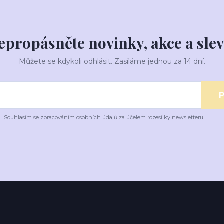
epropásněte novinky, akce a slev
Můžete se kdykoli odhlásit. Zasíláme jednou za 14 dní.
P
Souhlasím se
zpracováním osobních údajů
za účelem rozesílky newsletteru.