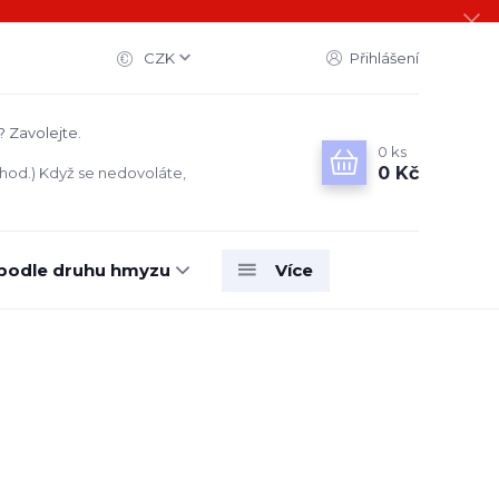
CZK
Přihlášení
? Zavolejte.
0
ks
0 Kč
 hod.) Když se nedovoláte,
 podle druhu hmyzu
Více