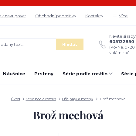
ak nakupovat
Obchodní podmínky
Kontakty
Více
Nevíte si rady
605132850
Hledat
(Po-Ne, 9- 20
volám zpět
Náušnice
Prsteny
Série podle rostlin
Série
Úvod
Série podle rostlin
Lišejníky a mechy
Brož mechová
Brož mechová