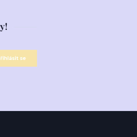
y!
řihlásit se