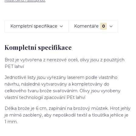
Hlídat cenu / dostupnost
Kompletní specifikace
Komentáře
0
Kompletní specifikace
Brož je vytvořena z nerezové oceli, olivy jsou z použitých
PET lahví
Jednotlivé listy jsou vyřezány laserem podle vlastního
návrhu, následně vytvarovány a kompletovány do
celkového tvaru brože svařováním. Olivy jsou vyrobeny
vlastní technologií zpacování PEt lahví
Délka brože je 6 cm, zapínání na brožový můstek. Hrot jehly
je mírně zaoblený, aby nepoškodil textil a tloušťka jehlice je
1 mm.