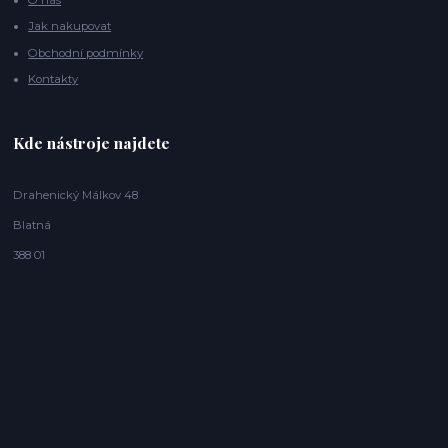
Jak nakupovat
Obchodní podmínky
Kontakty
Kde nástroje najdete
Drahenický Málkov 48
Blatná
388 01