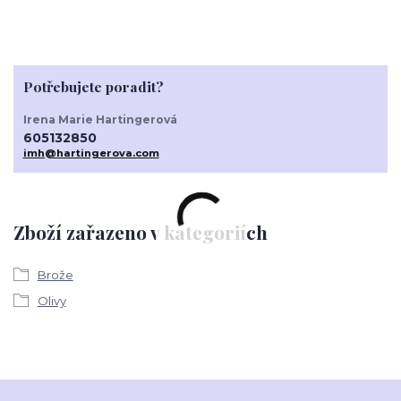
Potřebujete poradit?
Irena Marie Hartingerová
605132850
imh@hartingerova.com
Zboží zařazeno v kategoriích
Brože
Olivy