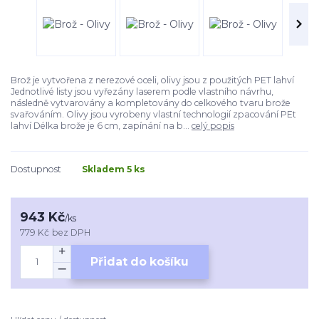
Brož je vytvořena z nerezové oceli, olivy jsou z použitých PET lahví
Jednotlivé listy jsou vyřezány laserem podle vlastního návrhu,
následně vytvarovány a kompletovány do celkového tvaru brože
svařováním. Olivy jsou vyrobeny vlastní technologií zpacování PEt
lahví Délka brože je 6 cm, zapínání na b...
celý popis
Dostupnost
Skladem 5 ks
943 Kč
/
ks
779 Kč
bez DPH
Přidat do košíku