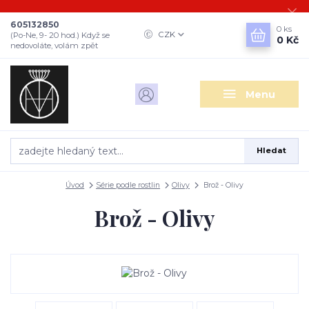
605132850
0
ks
CZK
(Po-Ne, 9- 20 hod.) Když se
0 Kč
nedovoláte, volám zpět
Menu
Hledat
Úvod
Série podle rostlin
Olivy
Brož - Olivy
Brož - Olivy