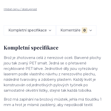
Hlídat cenu / dostupnost
Kompletní specifikace
Komentáře
0
Kompletní specifikace
Brož je zhotovena celá z nerezové oceli. Barvené plochy
jsou tak zvaný PET smalt. Jedná se o přetavené
recyklované PET lahve. Jednotlivé díly jsou vyřezávány
laserem podle vlastního návrhu z nerezového plechu,
následně tvarovány a zdobeny plastem. Každý květ je
konstruován od jednotlivých pylových tyčinek po
samostatné okvětní lístky, stejně tak každá tobolka.
Brož má zapínání na brožový můstek, jehla má tloušťku 1
mm a hrot je mísrně zaoblený, aby nepoškodil textil.