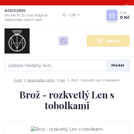
605132850
0
ks
CZK
(Po-Ne, 9- 20 hod.) Když se
0 Kč
nedovoláte, volám zpět
Menu
Hledat
Úvod
Série podle rostlin
Len
Brož - rozkvetlý Len s tobolkami
Brož - rozkvetlý Len s
tobolkami