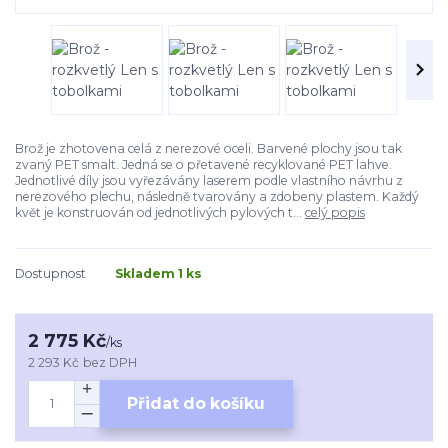
Brož je zhotovena celá z nerezové oceli. Barvené plochy jsou tak
zvaný PET smalt. Jedná se o přetavené recyklované PET lahve.
Jednotlivé díly jsou vyřezávány laserem podle vlastního návrhu z
nerezového plechu, následně tvarovány a zdobeny plastem. Každý
květ je konstruován od jednotlivých pylových t...
celý popis
Dostupnost
Skladem 1 ks
2 775 Kč
/
ks
2 293 Kč
bez DPH
Přidat do košíku