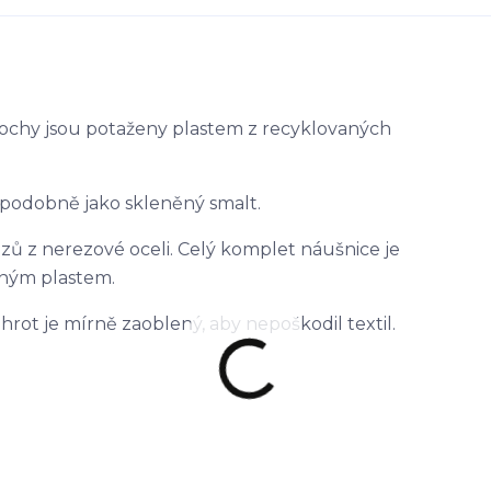
lochy jsou potaženy plastem z recyklovaných
 podobně jako skleněný smalt.
zů z nerezové oceli. Celý komplet náušnice je
vným plastem.
 hrot je mírně zaoblený, aby nepoškodil textil.