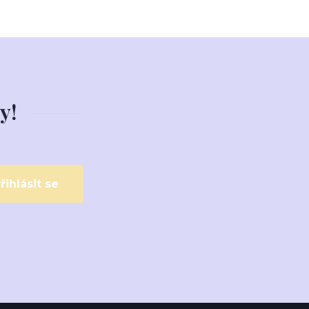
y!
řihlásit se