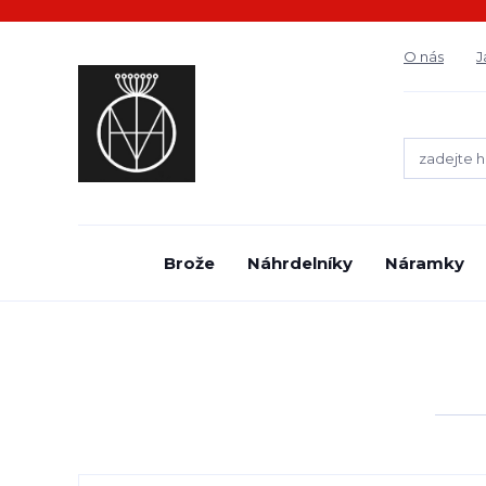
O nás
J
Brože
Náhrdelníky
Náramky