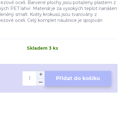
rezové oceli. Barvené plochy jsou potaženy plastem z
ých PET lahví Materiál je za vysokých teplot nanášen
leněný smalt. Květy krokusů jsou tvarovány z
ezové oceli. Celý komplet náušnice je spojován
Skladem 3 ks
Přidat do košíku