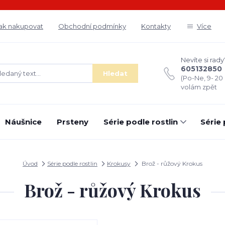
ak nakupovat
Obchodní podmínky
Kontakty
Více
Nevíte si rady
605132850
Hledat
(Po-Ne, 9- 20
volám zpět
Náušnice
Prsteny
Série podle rostlin
Série
Úvod
Série podle rostlin
Krokusy
Brož - růžový Krokus
Brož - růžový Krokus