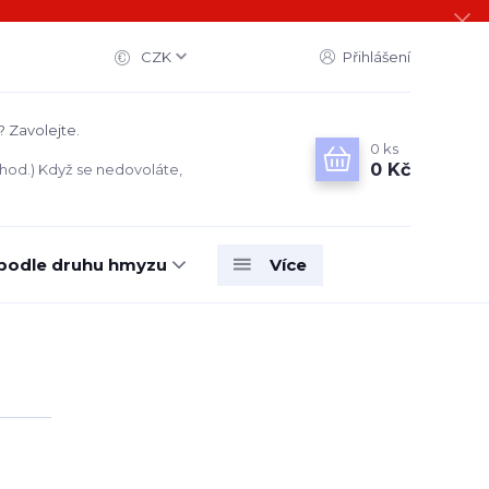
CZK
Přihlášení
? Zavolejte.
0
ks
0 Kč
 hod.) Když se nedovoláte,
 podle druhu hmyzu
Více