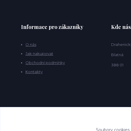
Informace pro zákazníky
Kde nás
O nás
Drahenick
Jak nakupovat
Blatná
Obchodní podmínky
388 01
Kontakty
Soubory cookies