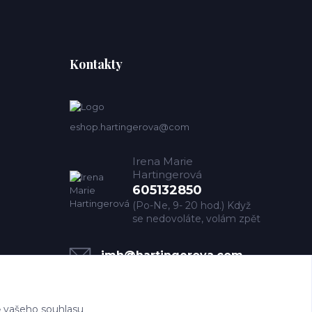
Kontakty
eshop.hartingerova@com
Irena Marie
Hartingerová
605132850
(Po-Ne, 9- 20 hod.) Když
se nedovoláte, volám zpět
imh@hartingerova.com
 vašeho souhlasu