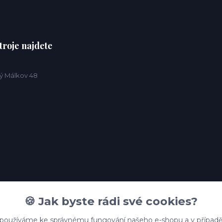
troje najdete
ý Málkov 48
🍪 Jak byste rádi své cookies?
 používáme ke správnému fungování našeho e-shopu a v případě