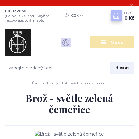
605132850
0
ks
CZK
(Po-Ne, 9- 20 hod.) Když se
0 Kč
nedovoláte, volám zpět
Menu
Hledat
Úvod
Brože
Brož - světle zelená čemeřice
Brož - světle zelená
čemeřice