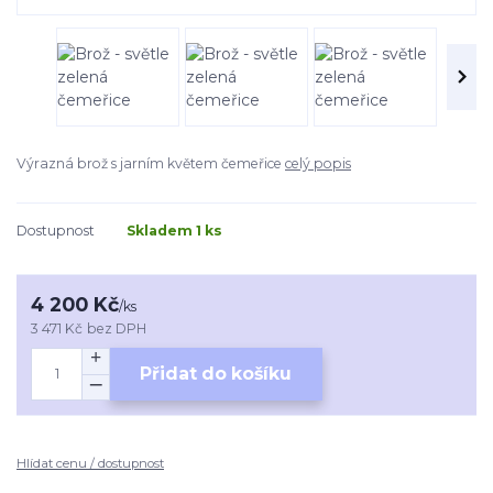
Výrazná brož s jarním květem čemeřice
celý popis
Dostupnost
Skladem 1 ks
4 200 Kč
/
ks
3 471 Kč
bez DPH
Přidat do košíku
Hlídat cenu / dostupnost