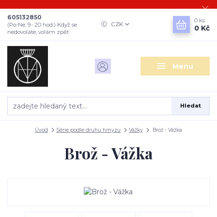
605132850
0
ks
CZK
(Po-Ne, 9- 20 hod.) Když se
0 Kč
nedovoláte, volám zpět
Menu
Hledat
Úvod
Série podle druhu hmyzu
Vážky
Brož - Vážka
Brož - Vážka