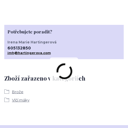
Potřebujete poradit?
Irena Marie Hartingerová
605132850
imh@hartingerova.com
Zboží zařazeno v kategoriích
Brože
Vlčí máky