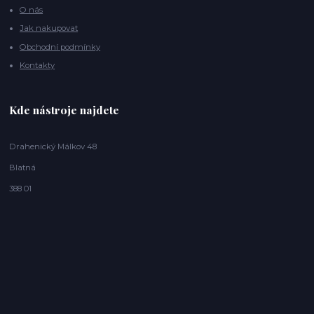
O nás
Jak nakupovat
Obchodní podmínky
Kontakty
Kde nástroje najdete
Drahenický Málkov 48
Blatná
388 01