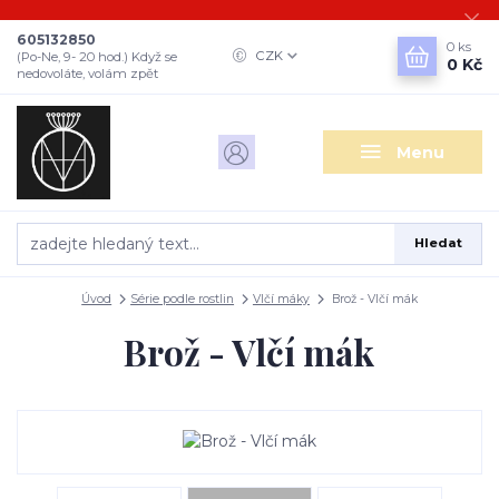
605132850
0
ks
CZK
(Po-Ne, 9- 20 hod.) Když se
0 Kč
nedovoláte, volám zpět
Menu
Hledat
Úvod
Série podle rostlin
Vlčí máky
Brož - Vlčí mák
Brož - Vlčí mák