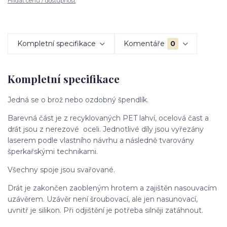
Hlídat cenu / dostupnost
Kompletní specifikace
Komentáře
0
Kompletní specifikace
Jedná se o brož nebo ozdobný špendlík.
Barevná část je z recyklovaných PET lahví, ocelová čast a
drát jsou z nerezové oceli. Jednotlivé díly jsou vyřezány
laserem podle vlastního návrhu a následně tvarovány
šperkařskými technikami.
Všechny spoje jsou svařované.
Drát je zakončen zaobleným hrotem a zajištěn nasouvacím
uzávěrem. Uzávěr není šroubovací, ale jen nasunovací,
uvnitř je silikon. Při odjištění je potřeba silněji zatáhnout.