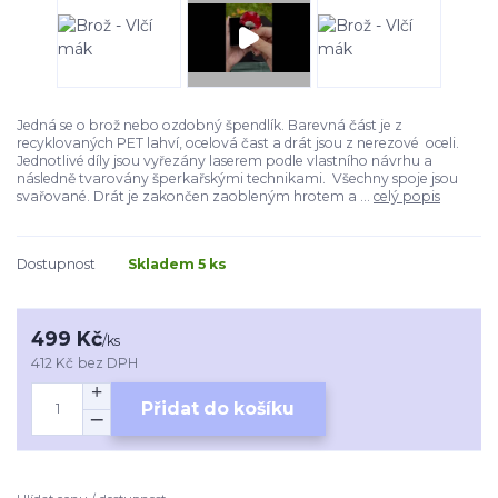
Jedná se o brož nebo ozdobný špendlík. Barevná část je z
recyklovaných PET lahví, ocelová čast a drát jsou z nerezové oceli.
Jednotlivé díly jsou vyřezány laserem podle vlastního návrhu a
následně tvarovány šperkařskými technikami. Všechny spoje jsou
svařované. Drát je zakončen zaobleným hrotem a ...
celý popis
Dostupnost
Skladem 5 ks
499 Kč
/
ks
412 Kč
bez DPH
Přidat do košíku