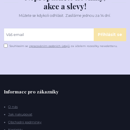
akce a slevy!
Můžete se kdykoli odhlásit. Zasíláme jednou za 14 dní.
Přihlásit se
Souhlasím se
zpracováním osobních údajů
za účelem rozesílky newsletteru.
Informace pro zákazníky
O nás
Jak nakupovat
Obchodní podmínky
Kontakty