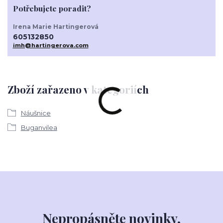
Potřebujete poradit?
Irena Marie Hartingerová
605132850
imh@hartingerova.com
Zboží zařazeno v kategoriích
Náušnice
Buganvilea
Nepropásněte novinky,