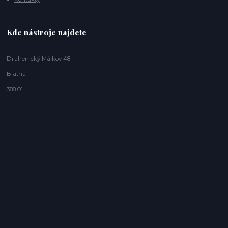
Kde nástroje najdete
Drahenický Málkov 48
Blatná
388 01