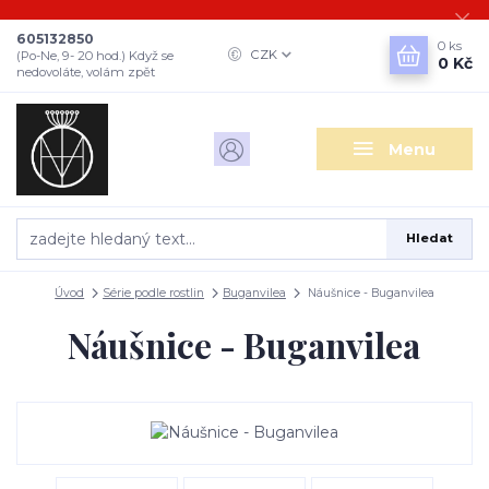
605132850
0
ks
CZK
(Po-Ne, 9- 20 hod.) Když se
0 Kč
nedovoláte, volám zpět
Menu
Hledat
Úvod
Série podle rostlin
Buganvilea
Náušnice - Buganvilea
Náušnice - Buganvilea