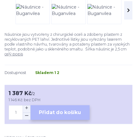
Náušnice jsou vytvořeny z chirurgické oceli a zdobeny plastem z
recyklovaných PET lahví. Jednotlivé lístky jsou vyřezány laserem
podle vlastního návrhu, tvarovány a potaženy plastem za vysokých
teplot, podobně jako u skleněného smaltu. Šířka náušnic je 2,5 cm
celý popis
Dostupnost
Skladem 1 2
1 387 Kč
/
2
1 146 Kč
bez DPH
Přidat do košíku