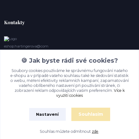
Kontakty
eshop.hartingerova@com
🍪 Jak byste rádi své cookies?
Irena Marie Hartingerová
605132850
Soubory cookies používáme ke správnému fungování našeho
(Po-Ne, 9- 20 hod.) Když se nedovoláte, volám zpět
e-shopu a v případě vašeho souhlasu také ke sledování statistik
o webu, měření efektivity reklamních kampaní, zapamatování
imh@hartingerova.com
vašeho oblíbeného nastavení při používání stránek, či
zobrazení reklam odpovídajících vašim preferencím.
Více k
využití cookies
Souhlasím
Nastavení
Souhlas můžete odmítnout
zde
.
Vytvořeno na
Eshop-rychle.cz