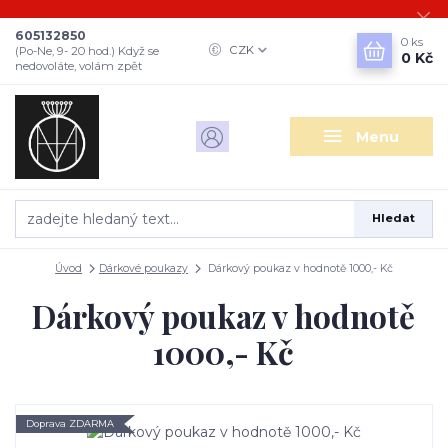
605132850
0
ks
CZK
(Po-Ne, 9- 20 hod.) Když se
0 Kč
nedovoláte, volám zpět
Menu
Hledat
Úvod
Dárkové poukazy
Dárkový poukaz v hodnotě 1000,- Kč
Dárkový poukaz v hodnotě
1000,- Kč
Doprava ZDARMA