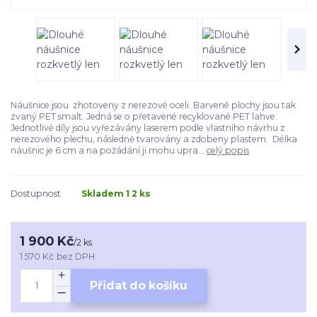
Náušnice jsou zhotoveny z nerezové oceli. Barvené plochy jsou tak
zvaný PET smalt. Jedná se o přetavené recyklované PET lahve.
Jednotlivé díly jsou vyřezávány laserem podle vlastního návrhu z
nerezového plechu, následně tvarovány a zdobeny plastem. Délka
náušnic je 6 cm a na požádání ji mohu upra...
celý popis
Dostupnost
Skladem 1 2 ks
1 900 Kč
/
2 ks
1 570 Kč
bez DPH
Přidat do košíku