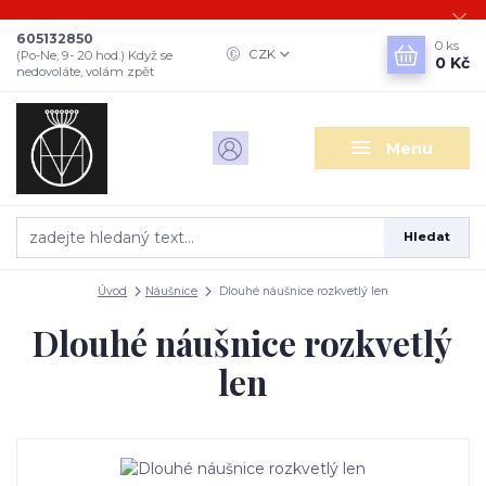
605132850
0
ks
CZK
(Po-Ne, 9- 20 hod.) Když se
0 Kč
nedovoláte, volám zpět
Menu
Hledat
Úvod
Náušnice
Dlouhé náušnice rozkvetlý len
Dlouhé náušnice rozkvetlý
len