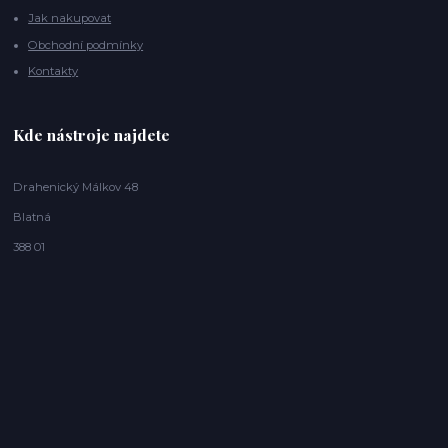
Jak nakupovat
Obchodní podmínky
Kontakty
Kde nástroje najdete
Drahenický Málkov 48
Blatná
388 01