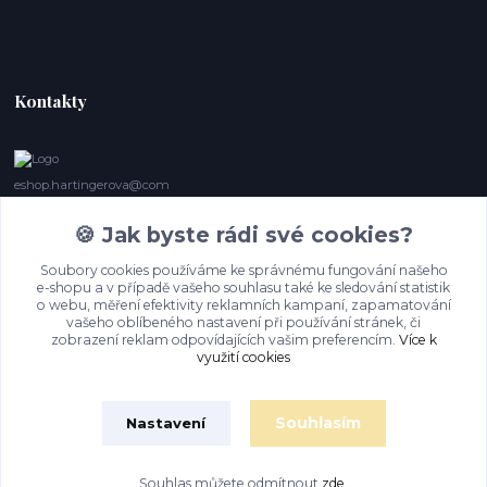
Kontakty
eshop.hartingerova@com
🍪 Jak byste rádi své cookies?
Irena Marie Hartingerová
605132850
Soubory cookies používáme ke správnému fungování našeho
(Po-Ne, 9- 20 hod.) Když se nedovoláte, volám zpět
e-shopu a v případě vašeho souhlasu také ke sledování statistik
o webu, měření efektivity reklamních kampaní, zapamatování
imh@hartingerova.com
vašeho oblíbeného nastavení při používání stránek, či
zobrazení reklam odpovídajících vašim preferencím.
Více k
využití cookies
Souhlasím
Nastavení
Souhlas můžete odmítnout
zde
.