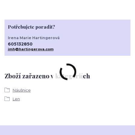
Potřebujete poradit?
Irena Marie Hartingerová
605132850
imh@hartingerova.com
Zboží zařazeno v kategoriích
Náušnice
Len