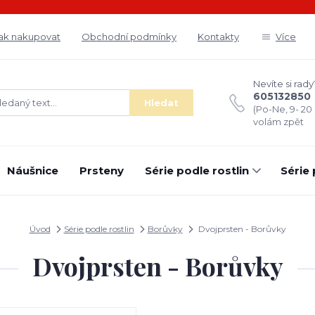
ak nakupovat
Obchodní podmínky
Kontakty
Více
Nevíte si rady
605132850
Hledat
(Po-Ne, 9- 20
volám zpět
Náušnice
Prsteny
Série podle rostlin
Série
Úvod
Série podle rostlin
Borůvky
Dvojprsten - Borůvky
Dvojprsten - Borůvky