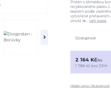
Prsten s tématikou borův
recyklovaného plastu z 
laserem podle vlastního
vytvořené přetavením a
vinuté sk...
celý popis
Dostupnost
2 164 Kč
/
ks
1 788 Kč
bez DPH
Hlídat cenu / dostupnost