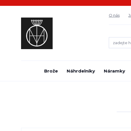
O nás
J
Brože
Náhrdelníky
Náramky