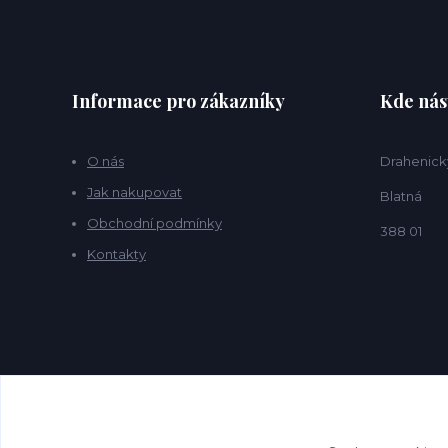
Informace pro zákazníky
Kde nás
O nás
Drahenick
Jak nakupovat
Blatná
Obchodní podmínky
388 01
Kontakty