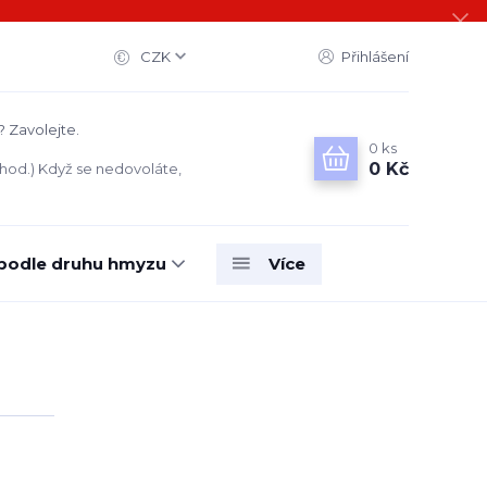
CZK
Přihlášení
? Zavolejte.
0
ks
0 Kč
 hod.) Když se nedovoláte,
 podle druhu hmyzu
Více