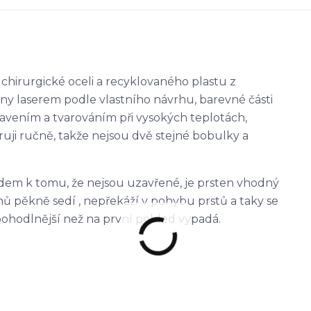
z chirurgické oceli a recyklovaného plastu z
ány laserem podle vlastního návrhu, barevné části
tavením a tvarováním při vysokých teplotách,
uji ručně, takže nejsou dvě stejné bobulky a
ledem k tomu, že nejsou uzavřené, je prsten vhodný
uhů pěkně sedí , nepřekáží v pohybu prstů a taky se
pohodlnější než na první pohled vypadá.