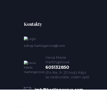
Kontakty
eshop.hartingerova@com
Irena Marie
Hartingerová
605132850
(Po-Ne, 9- 20 hod.) Když
se nedovoláte, volám zpět
imh@hartingerova.com