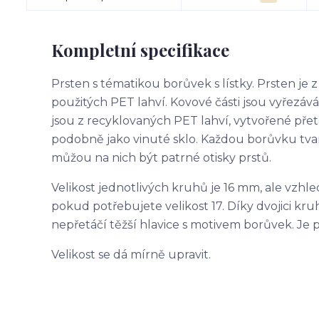
Kompletní specifikace
Prsten s tématikou borůvek s lístky. Prsten je 
použitých PET lahví. Kovové části jsou vyřezáv
jsou z recyklovaných PET lahví, vytvořené pře
podobně jako vinuté sklo. Každou borůvku tvar
můžou na nich být patrné otisky prstů.
Velikost jednotlivých kruhů je 16 mm, ale vzh
pokud potřebujete velikost 17. Díky dvojici kr
nepřetáčí těžší hlavice s motivem borůvek. Je 
Velikost se dá mírně upravit.