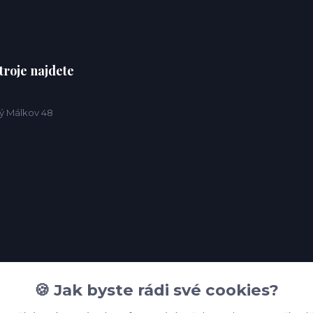
troje najdete
ý Málkov 48
🍪 Jak byste rádi své cookies?