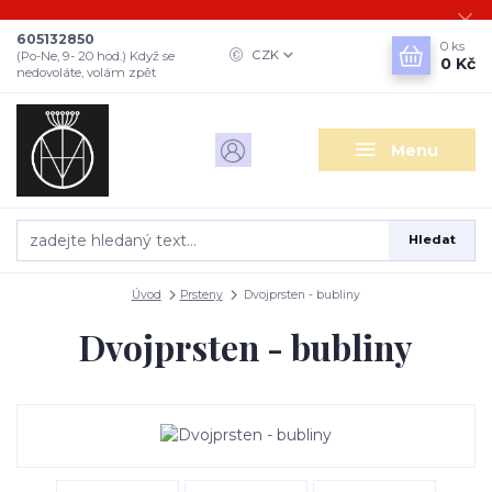
605132850
0
ks
CZK
(Po-Ne, 9- 20 hod.) Když se
0 Kč
nedovoláte, volám zpět
Menu
Hledat
Úvod
Prsteny
Dvojprsten - bubliny
Dvojprsten - bubliny