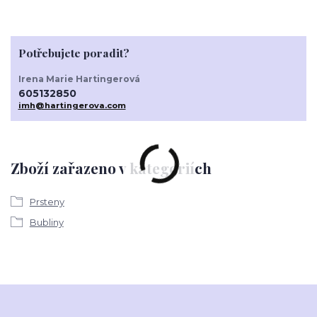
Potřebujete poradit?
Irena Marie Hartingerová
605132850
imh@hartingerova.com
Zboží zařazeno v kategoriích
Prsteny
Bubliny