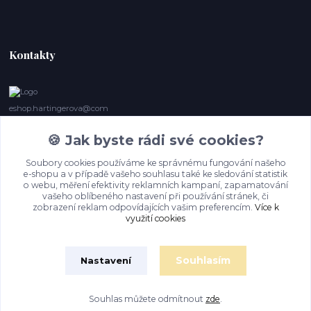
Kontakty
eshop.hartingerova@com
🍪 Jak byste rádi své cookies?
Irena Marie Hartingerová
605132850
Soubory cookies používáme ke správnému fungování našeho
(Po-Ne, 9- 20 hod.) Když se nedovoláte, volám zpět
e-shopu a v případě vašeho souhlasu také ke sledování statistik
o webu, měření efektivity reklamních kampaní, zapamatování
imh@hartingerova.com
vašeho oblíbeného nastavení při používání stránek, či
zobrazení reklam odpovídajících vašim preferencím.
Více k
využití cookies
Souhlasím
Nastavení
Souhlas můžete odmítnout
zde
.
Vytvořeno na
Eshop-rychle.cz