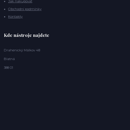
Jak nakupovat
Obchodní podmínky
Kontakty
Kde nástroje najdete
Drahenický Málkov 48
Blatná
388 01