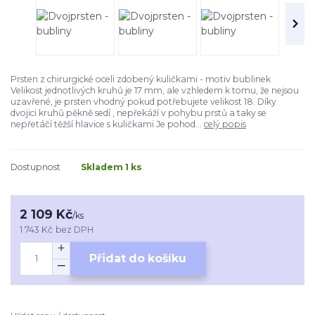
Prsten z chirurgické oceli zdobený kuličkami - motiv bublinek
Velikost jednotlivých kruhů je 17 mm, ale vzhledem k tomu, že nejsou
uzavřené, je prsten vhodný pokud potřebujete velikost 18. Díky
dvojici kruhů pěkně sedí , nepřekáží v pohybu prstů a taky se
nepřetáčí těžší hlavice s kuličkami Je pohod...
celý popis
Dostupnost
Skladem 1 ks
2 109 Kč
/
ks
1 743 Kč
bez DPH
Přidat do košíku