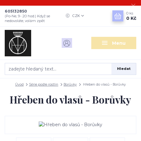
605132850
0
ks
CZK
(Po-Ne, 9- 20 hod.) Když se
0 Kč
nedovoláte, volám zpět
Menu
Hledat
Úvod
Série podle rostlin
Borůvky
Hřeben do vlasů - Borůvky
Hřeben do vlasů - Borůvky