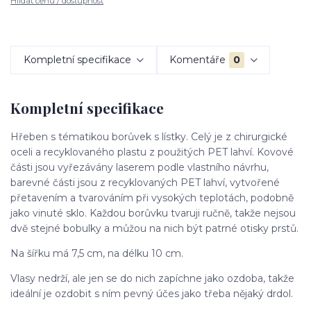
Hlídat cenu / dostupnost
Kompletní specifikace
Komentáře
0
Kompletní specifikace
Hřeben s tématikou borůvek s lístky. Celý je z chirurgické
oceli a recyklovaného plastu z použitých PET lahví. Kovové
části jsou vyřezávány laserem podle vlastního návrhu,
barevné části jsou z recyklovaných PET lahví, vytvořené
přetavením a tvarováním při vysokých teplotách, podobně
jako vinuté sklo. Každou borůvku tvaruji ručně, takže nejsou
dvě stejné bobulky a můžou na nich být patrné otisky prstů.
Na šířku má 7,5 cm, na délku 10 cm.
Vlasy nedrží, ale jen se do nich zapíchne jako ozdoba, takže
ideální je ozdobit s ním pevný účes jako třeba nějaký drdol.