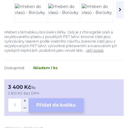
Hřeben s tématikou borůvek s lístky. Celý je z chirurgické oceli a
recyklovaného plastu z použitých PET lahví. Kovové části jsou
vyřezávány laserem podle vlastního návrhu, barevné části jsou z
recyklovaných PET lahví, vytvořené přetavením a tvarováním při
vysokých teplotách, podobně jako vinuté sklo...
celý popis
Dostupnost
Skladem 1 ks
3 400 Kč
/
ks
2 810 Kč
bez DPH
Přidat do košíku