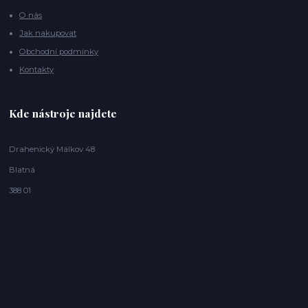
O nás
Jak nakupovat
Obchodní podmínky
Kontakty
Kde nástroje najdete
Drahenický Málkov 48
Blatná
388 01