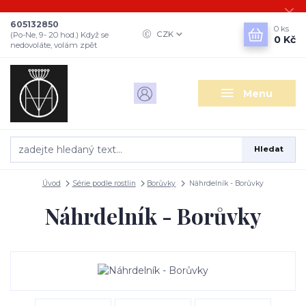
605132850
0
ks
CZK
(Po-Ne, 9- 20 hod.) Když se
0 Kč
nedovoláte, volám zpět
Menu
Hledat
Úvod
Série podle rostlin
Borůvky
Náhrdelník - Borůvky
Náhrdelník - Borůvky