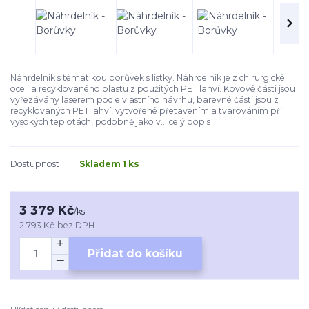
Náhrdelník s tématikou borůvek s lístky. Náhrdelník je z chirurgické
oceli a recyklovaného plastu z použitých PET lahví. Kovové části jsou
vyřezávány laserem podle vlastního návrhu, barevné části jsou z
recyklovaných PET lahví, vytvořené přetavením a tvarováním při
vysokých teplotách, podobně jako v...
celý popis
Dostupnost
Skladem 1 ks
3 379 Kč
/
ks
2 793 Kč
bez DPH
Přidat do košíku