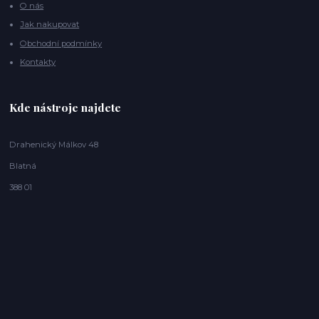
O nás
Jak nakupovat
Obchodní podmínky
Kontakty
Kde nástroje najdete
Drahenický Málkov 48
Blatná
388 01