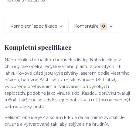
Hlídat cenu / dostupnost
Kompletní specifikace
Komentáře
0
Kompletní specifikace
Náhrdelník s tématikou borůvek s lístky. Náhrdelník je z
chirurgické oceli a recyklovaného plastu z použitých PET
lahví. Kovové části jsou vyřezávány laserem podle vlastního
návrhu, barevné části jsou z recyklovaných PET lahví,
vytvořené přetavením a tvarováním při vysokých
teplotách, podobně jako vinuté sklo. Každou borůvku tvaruji
ručně, takže nejsou dvě stejné bobulky a můžou na nich být
patrné otisky prstů.
Velikost obruče je 42 kolem krku a dá se mírně zvětšit. Je
pružná a vytvarovaná tak, aby splývala na hrudník.