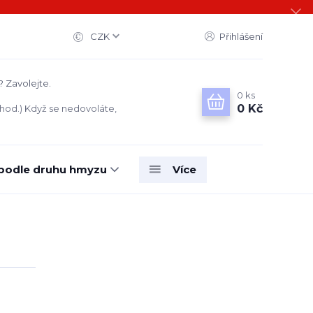
CZK
Přihlášení
? Zavolejte.
0
ks
0 Kč
 hod.) Když se nedovoláte,
 podle druhu hmyzu
Více