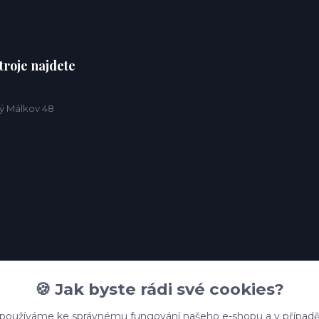
troje najdete
ý Málkov 48
🍪 Jak byste rádi své cookies?
 používáme ke správnému fungování našeho e-shopu a v případě