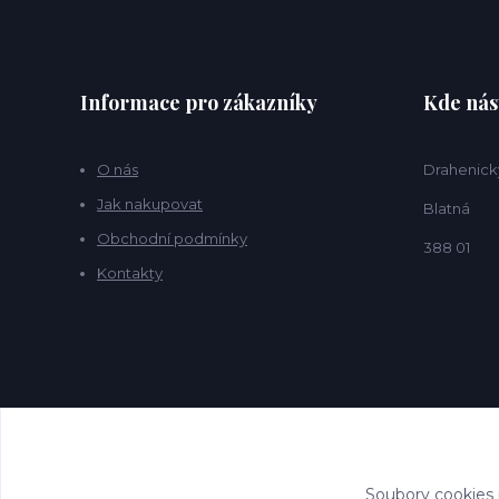
Informace pro zákazníky
Kde nás
O nás
Drahenick
Jak nakupovat
Blatná
Obchodní podmínky
388 01
Kontakty
Soubory cookies