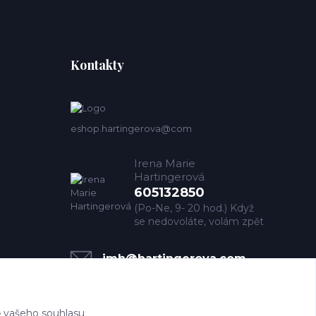
Kontakty
eshop.hartingerova@com
Irena Marie
Hartingerová
605132850
(Po-Ne, 9- 20 hod.) Když
se nedovoláte, volám zpět
imh@hartingerova.com
 vašeho souhlasu