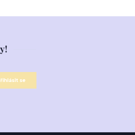
y!
řihlásit se