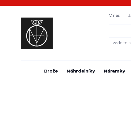
O nás
J
Brože
Náhrdelníky
Náramky