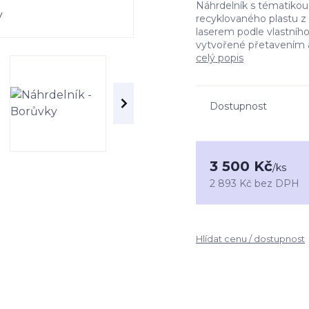
Náhrdelník s tématikou b
recyklovaného plastu z 
laserem podle vlastního
vytvořené přetavením a
celý popis
Dostupnost
3 500 Kč
/
ks
2 893 Kč
bez DPH
Hlídat cenu / dostupnost