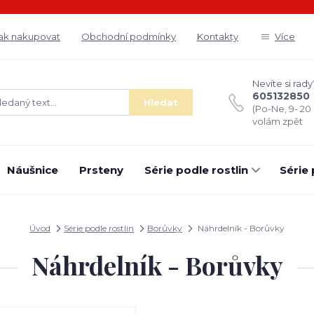
ak nakupovat
Obchodní podmínky
Kontakty
Více
Nevíte si rady
605132850
Hledat
(Po-Ne, 9- 20
volám zpět
Náušnice
Prsteny
Série podle rostlin
Série
Úvod
Série podle rostlin
Borůvky
Náhrdelník - Borůvky
Náhrdelník - Borůvky