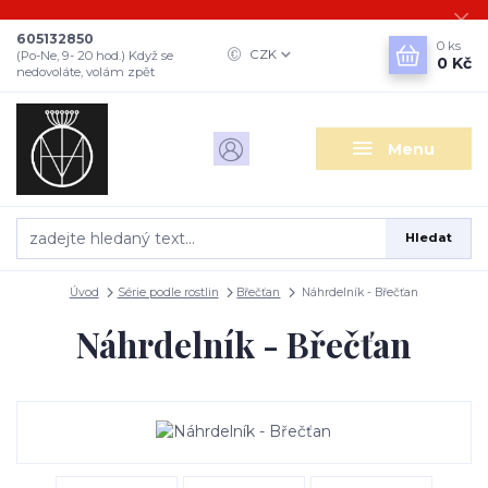
605132850
0
ks
CZK
(Po-Ne, 9- 20 hod.) Když se
0 Kč
nedovoláte, volám zpět
Menu
Hledat
Úvod
Série podle rostlin
Břečťan
Náhrdelník - Břečťan
Náhrdelník - Břečťan