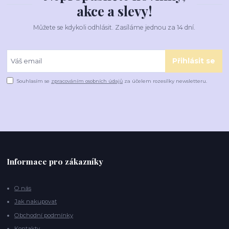
akce a slevy!
Můžete se kdykoli odhlásit. Zasíláme jednou za 14 dní.
Přihlásit se
Souhlasím se
zpracováním osobních údajů
za účelem rozesílky newsletteru.
Informace pro zákazníky
O nás
Jak nakupovat
Obchodní podmínky
Kontakty