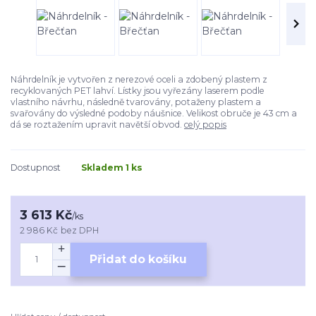
Náhrdelník je vytvořen z nerezové oceli a zdobený plastem z
recyklovaných PET lahví. Lístky jsou vyřezány laserem podle
vlastního návrhu, následně tvarovány, potaženy plastem a
svařovány do výsledné podoby náušnice. Velikost obruče je 43 cm a
dá se roztažením upravit navětší obvod.
celý popis
Dostupnost
Skladem 1 ks
3 613 Kč
/
ks
2 986 Kč
bez DPH
Přidat do košíku