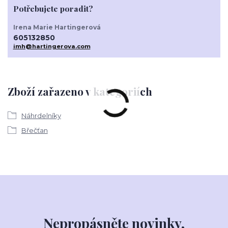
Potřebujete poradit?
Irena Marie Hartingerová
605132850
imh@hartingerova.com
Zboží zařazeno v kategoriích
Náhrdelníky
Břečťan
Nepropásněte novinky,