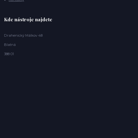
Kde nástroje najdete
Drahenický Málkov 48
Blatná
388 01