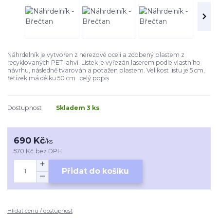
Náhrdelník je vytvořen z nerezové oceli a zdobený plastem z
recyklovaných PET lahví. Lístek je vyřezán laserem podle vlastního
návrhu, následně tvarován a potažen plastem. Velikost listu je 5 cm,
řetízek má délku 50 cm
celý popis
Dostupnost
Skladem 3 ks
690 Kč
/
ks
570 Kč
bez DPH
Přidat do košíku
Hlídat cenu / dostupnost