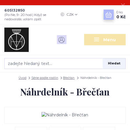
605132850
0
ks
CZK
(Po-Ne, 9- 20 hod.) Když se
0 Kč
nedovoláte, volám zpět
Menu
Hledat
Úvod
Série podle rostlin
Břečťan
Náhrdelník - Břečťan
Náhrdelník - Břečťan