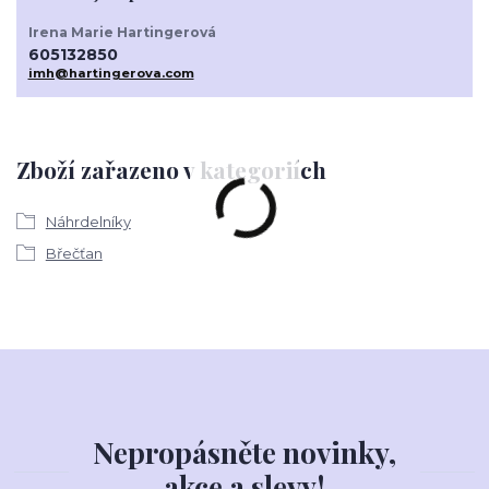
Irena Marie Hartingerová
605132850
imh@hartingerova.com
Zboží zařazeno v kategoriích
Náhrdelníky
Břečťan
Nepropásněte novinky,
akce a slevy!