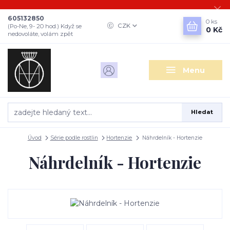
605132850
0
ks
CZK
(Po-Ne, 9- 20 hod.) Když se
0 Kč
nedovoláte, volám zpět
Menu
Hledat
Úvod
Série podle rostlin
Hortenzie
Náhrdelník - Hortenzie
Náhrdelník - Hortenzie