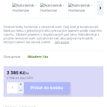
Drobné květy hortenzie z nerezové oceli. Celý květ je konstruován
lístek po lístku z jednotlivých dílů vyřezaných laserem podle vlastního
návrhu. Zdoben plastem z recyklovaných pet lahví. Náhrdelník je z
pružné nerezové oceli, vytvarován tak, aby splýval na hrudník.
Mírným tahem lze obvod zvětšit. ...
celý popis
Dostupnost
Skladem 1 ks
3 385 Kč
/
ks
2 798 Kč
bez DPH
Přidat do košíku