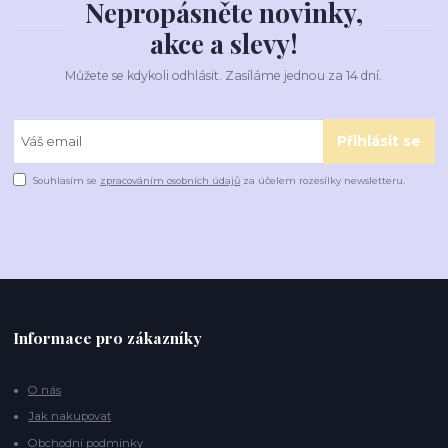
Nepropásněte novinky,
akce a slevy!
Můžete se kdykoli odhlásit. Zasíláme jednou za 14 dní.
Přihlásit se
Souhlasím se
zpracováním osobních údajů
za účelem rozesílky newsletteru.
Informace pro zákazníky
O nás
Jak nakupovat
Obchodní podmínky