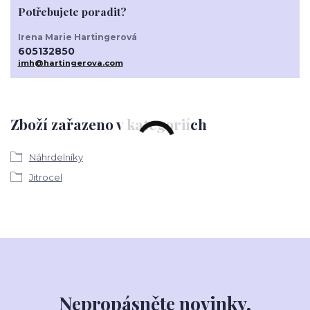
Potřebujete poradit?
Irena Marie Hartingerová
605132850
imh@hartingerova.com
Zboží zařazeno v kategoriích
Náhrdelníky
Jitrocel
Nepropásněte novinky,