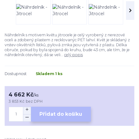
Náhrdelník s motivem květu jitrocele je celý vyrobený z nerezové
oceli a zdobený plastem z recklovanýc PET lahví. Květ je skládaný z
vrstev okvětních lístků, pylová zrnka jsou vytvřená z plastu. Délka
obruče, pokud by byla spojená do kruhu, bude 43 cm, ale tím, že je
náhrdelník otevřený, dá se veli...
celý popis
Dostupnost
Skladem 1 ks
4 662 Kč
/
ks
3 853 Kč
bez DPH
Přidat do košíku