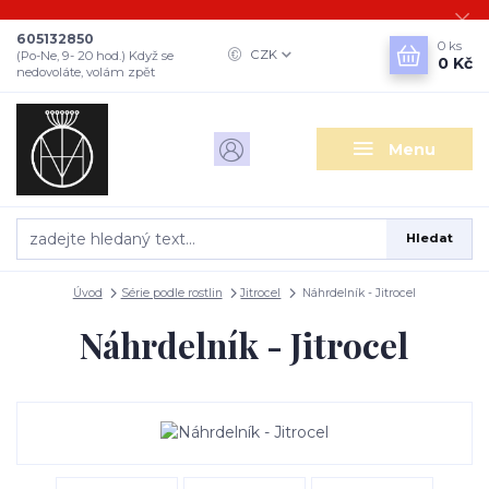
605132850
0
ks
CZK
(Po-Ne, 9- 20 hod.) Když se
0 Kč
nedovoláte, volám zpět
Menu
Hledat
Úvod
Série podle rostlin
Jitrocel
Náhrdelník - Jitrocel
Náhrdelník - Jitrocel