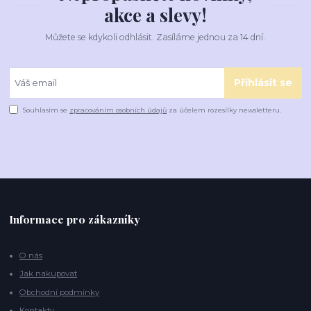
akce a slevy!
Můžete se kdykoli odhlásit. Zasíláme jednou za 14 dní.
Přihlásit se
Souhlasím se
zpracováním osobních údajů
za účelem rozesílky newsletteru.
Informace pro zákazníky
O nás
Jak nakupovat
Obchodní podmínky
Kontakty