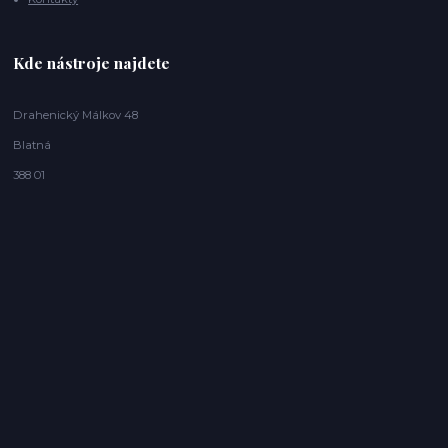
Kde nástroje najdete
Drahenický Málkov 48
Blatná
388 01