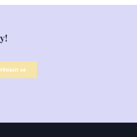
y!
řihlásit se