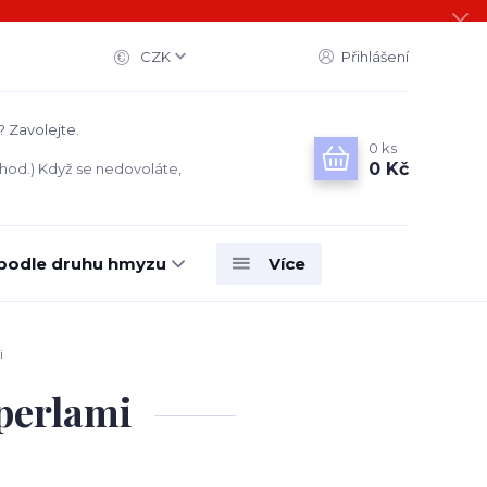
CZK
Přihlášení
? Zavolejte.
0
ks
0 Kč
 hod.) Když se nedovoláte,
 podle druhu hmyzu
Více
i
 perlami