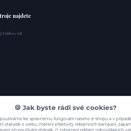
troje najdete
ý Málkov 48
🍪 Jak byste rádi své cookies?
 používáme ke správnému fungování našeho e-shopu a v případě
ní statistik o webu, měření efektivity reklamních kampaní, zap
vení při používání stránek, či zobrazení reklam odpovídajících v