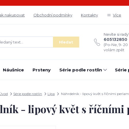
ak nakupovat
Obchodní podmínky
Kontakty
Více
Nevíte si rady
605132850
Hledat
(Po-Ne, 9- 20
volám zpět
Náušnice
Prsteny
Série podle rostlin
Série
Úvod
Série podle rostlin
Lípa
Náhrdelník - lipový květ s říčními perlam
ník - lipový květ s říčními