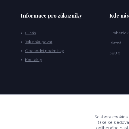
Informace pro zákazníky
Kde nás
O nás
Drahenick
Jak nakupovat
Blatná
Obchodní podmínky
388 01
Kontakty
Soubory cookies
také ke sledová
oblíbeného nasta