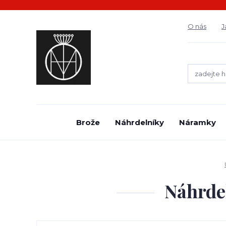
O nás
J
Brože
Náhrdelníky
Náramky
Náhrdel