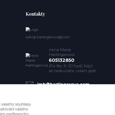
Kontakty
eshop.hartingerova@com
Irena Marie
Hartingerová
605132850
(Po-Ne, 9- 20 hod.) Když
se nedovoláte, volám zpět
imh@hartingerova.com
 vašeho souhlasu
amatování vašeho
ašim preferencím.