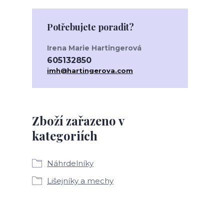
Potřebujete poradit?
Irena Marie Hartingerová
605132850
imh@hartingerova.com
Zboží zařazeno v
kategoriích
Náhrdelníky
Lišejníky a mechy