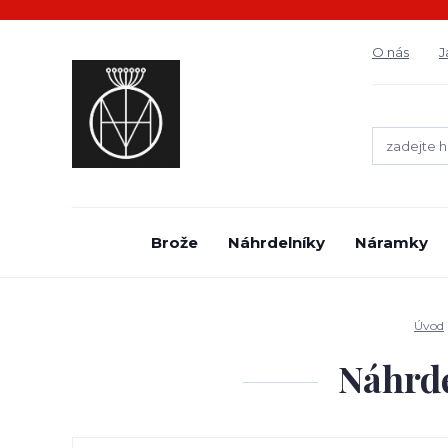
O nás
J
Brože
Náhrdelníky
Náramky
Úvod
Náhrde