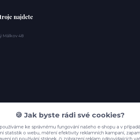
troje najdete
ý Málkov 48
🍪 Jak byste rádi své cookies?
 používáme ke správnému fungování našeho e-shopu a v případě
ní statistik o webu, měření efektivity reklamních kampaní, zap
vení při používání stránek, či zobrazení reklam odpovídajících v