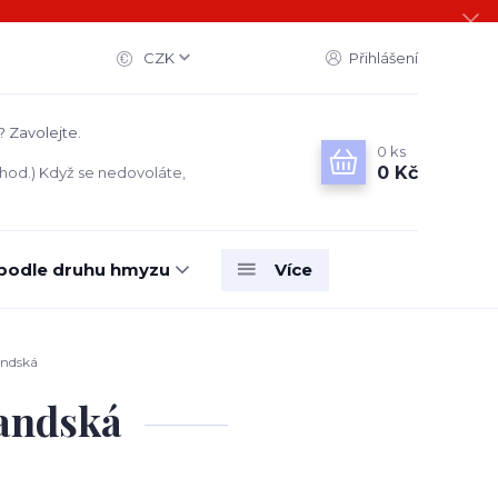
CZK
Přihlášení
? Zavolejte.
0
ks
0 Kč
 hod.) Když se nedovoláte,
 podle druhu hmyzu
Více
landská
landská