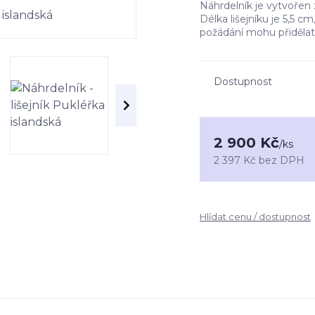
Náhrdelník je vytvoře
Délka lišejníku je 5,5 c
požádání mohu přidělat
Dostupnost
2 900 Kč
/
ks
2 397 Kč
bez DPH
Hlídat cenu / dostupnost