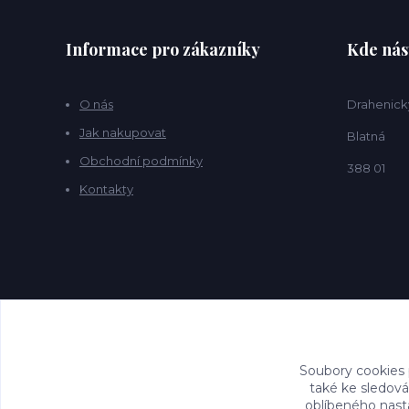
Informace pro zákazníky
Kde nás
O nás
Drahenick
Jak nakupovat
Blatná
Obchodní podmínky
388 01
Kontakty
Soubory cookies
také ke sledová
oblíbeného nasta