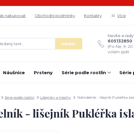
ak nakupovat
Obchodní podmínky
Kontakty
Více
Nevíte si rady
605132850
Hledat
(Po-Ne, 9- 20
volám zpět
Náušnice
Prsteny
Série podle rostlin
Série
Série podle rostlin
Lišejníky a mechy
Náhrdelník - lišejník Pukléřka is
lník - lišejník Pukléřka is