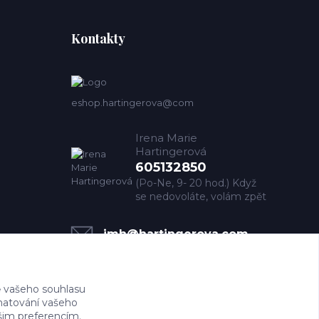
Kontakty
eshop.hartingerova@com
Irena Marie
Hartingerová
605132850
(Po-Ne, 9- 20 hod.) Když
se nedovoláte, volám zpět
imh@hartingerova.com
 vašeho souhlasu
amatování vašeho
ašim preferencím.