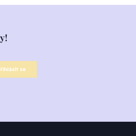
y!
řihlásit se