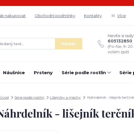
ak nakupovat
Obchodní podmínky
Kontakty
Více
Nevíte si rady
605132850
Hledat
(Po-Ne, 9- 20
volám zpět
Náušnice
Prsteny
Série podle rostlin
Série
Úvod
Série podle rostlin
Lišejníky a mechy
Náhrdelník - lišejník terční
Náhrdelník - lišejník terční