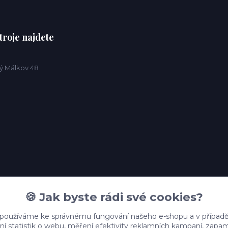
troje najdete
ý Málkov 48
🍪 Jak byste rádi své cookies?
 používáme ke správnému fungování našeho e-shopu a v případě
ní statistik o webu, měření efektivity reklamních kampaní, zap