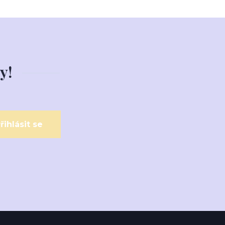
y!
řihlásit se