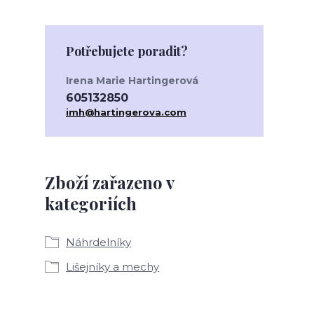
Potřebujete poradit?
Irena Marie Hartingerová
605132850
imh@hartingerova.com
Zboží zařazeno v
kategoriích
Náhrdelníky
Lišejníky a mechy