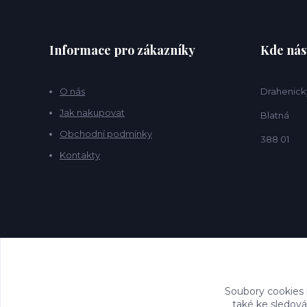
Informace pro zákazníky
Kde nás
O nás
Drahenick
Jak nakupovat
Blatná
Obchodní podmínky
388 01
Kontakty
Soubory cookies
také ke sledová