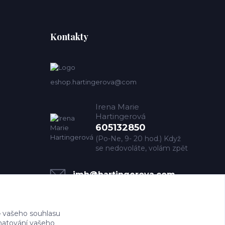
Kontakty
eshop.hartingerova@com
Irena Marie
Hartingerová
605132850
(Po-Ne, 9- 20 hod.) Když
se nedovoláte, volám zpět
imh@hartingerova.com
 vašeho souhlasu
amatování vašeho