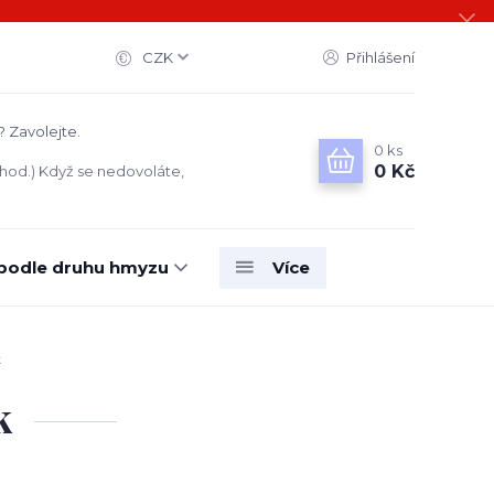
CZK
Přihlášení
? Zavolejte.
0
ks
0 Kč
 hod.) Když se nedovoláte,
 podle druhu hmyzu
Více
k
k