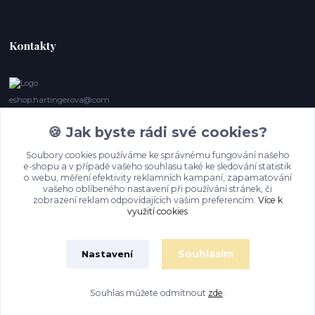
Kontakty
eshop.hartingerova@com
🍪 Jak byste rádi své cookies?
Irena Marie Hartingerová
605132850
Soubory cookies používáme ke správnému fungování našeho
(Po-Ne, 9- 20 hod.) Když se nedovoláte, volám zpět
e-shopu a v případě vašeho souhlasu také ke sledování statistik
o webu, měření efektivity reklamních kampaní, zapamatování
imh@hartingerova.com
vašeho oblíbeného nastavení při používání stránek, či
zobrazení reklam odpovídajících vašim preferencím.
Více k
využití cookies
Souhlasím
Nastavení
Souhlas můžete odmítnout
zde
.
Vytvořeno na
Eshop-rychle.cz