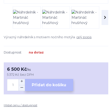
Výrazný náhrdelník s motivem nočního motýla.
celý popis
Dostupnost
na dotaz
6 500 Kč
/
ks
5 372 Kč
bez DPH
Přidat do košíku
Hlídat cenu / dostupnost