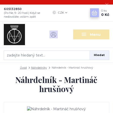
605132850
0
ks
CZK
(Po-Ne, 9- 20 hod.) Když se
0 Kč
nedovoláte, volám zpět
Menu
Hledat
Úvod
Náhrdelníky
Náhrdelník - Martináč hrušňový
Náhrdelník - Martináč
hrušňový