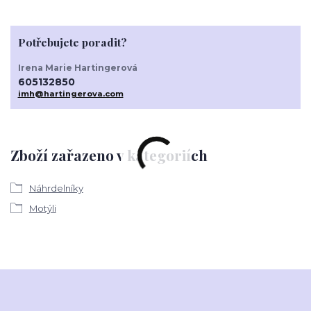
Potřebujete poradit?
Irena Marie Hartingerová
605132850
imh@hartingerova.com
Zboží zařazeno v kategoriích
Náhrdelníky
Motýli