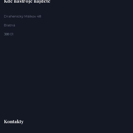
Kde nástroje najdete
Drahenický Málkov 48
Blatná
388 01
Kontakty