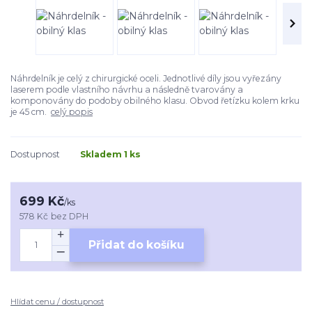
Náhrdelník je celý z chirurgické oceli. Jednotlivé díly jsou vyřezány
laserem podle vlastního návrhu a následně tvarovány a
komponovány do podoby obilného klasu. Obvod řetízku kolem krku
je 45 cm.
celý popis
Dostupnost
Skladem 1 ks
699 Kč
/
ks
578 Kč
bez DPH
Přidat do košíku
Hlídat cenu / dostupnost