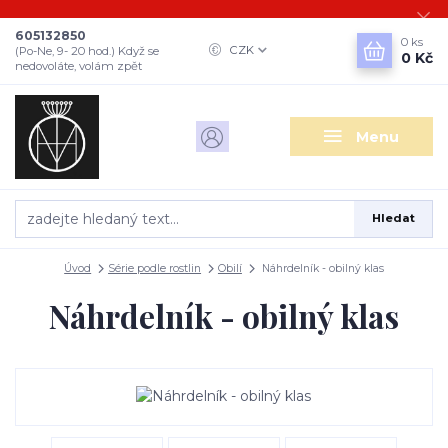
605132850
0
ks
CZK
(Po-Ne, 9- 20 hod.) Když se
0 Kč
nedovoláte, volám zpět
Menu
Hledat
Úvod
Série podle rostlin
Obilí
Náhrdelník - obilný klas
Náhrdelník - obilný klas