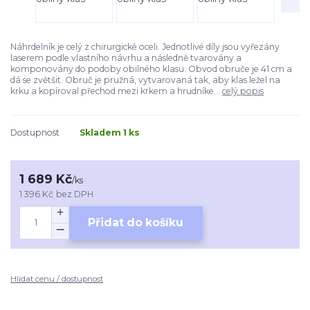
Náhrdelník je celý z chirurgické oceli. Jednotlivé díly jsou vyřezány
laserem podle vlastního návrhu a následně tvarovány a
komponovány do podoby obilného klasu. Obvod obruče je 41 cm a
dá se zvětšit. Obruč je pružná, vytvarovaná tak, aby klas ležel na
krku a kopíroval přechod mezi krkem a hrudníke...
celý popis
Dostupnost
Skladem 1 ks
1 689 Kč
/
ks
1 396 Kč
bez DPH
Přidat do košíku
Hlídat cenu / dostupnost