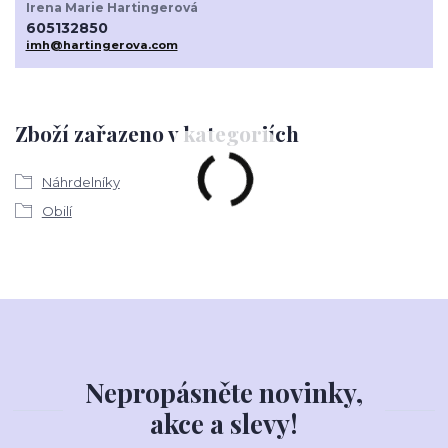
Irena Marie Hartingerová
605132850
imh@hartingerova.com
Zboží zařazeno v kategoriích
Náhrdelníky
Obilí
Nepropásněte novinky,
akce a slevy!