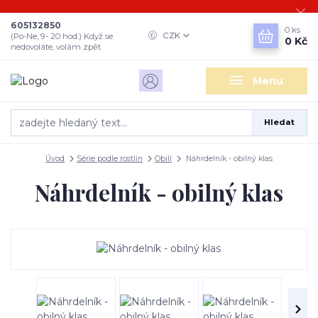
605132850
0
ks
CZK
(Po-Ne, 9- 20 hod.) Když se
0 Kč
nedovoláte, volám zpět
Menu
Hledat
Úvod
Série podle rostlin
Obilí
Náhrdelník - obilný klas
Náhrdelník - obilný klas