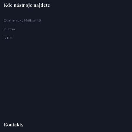
Kde nástroje najdete
Drahenický Málkov 48
Blatná
388 01
Kontakty