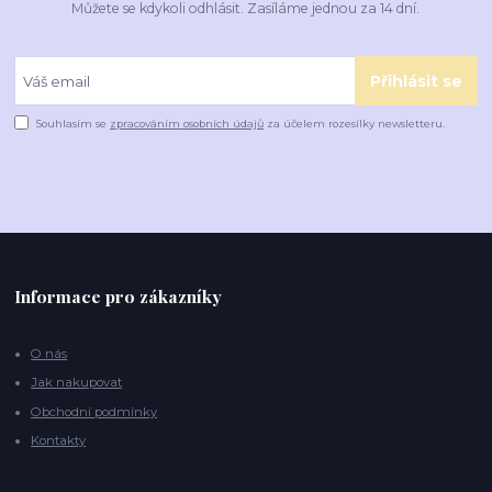
Můžete se kdykoli odhlásit. Zasíláme jednou za 14 dní.
Přihlásit se
Souhlasím se
zpracováním osobních údajů
za účelem rozesílky newsletteru.
Informace pro zákazníky
O nás
Jak nakupovat
Obchodní podmínky
Kontakty