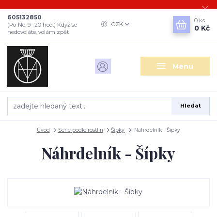
605132850
0
ks
CZK
(Po-Ne, 9- 20 hod.) Když se
0 Kč
nedovoláte, volám zpět
Menu
Hledat
Úvod
Série podle rostlin
Šípky
Náhrdelník - Šípky
Náhrdelník - Šípky