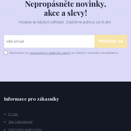
Nepropásněte novinky,
akce a slevy!
Můžete se kdykoli odhlásit. Zasíláme jednou za 14 dní.
Přihlásit se
Souhlasím se
zpracováním osobních údajů
za účelem rozesílky newsletteru.
Informace pro zákazníky
O nás
Jak nakupovat
Obchodní podmínky