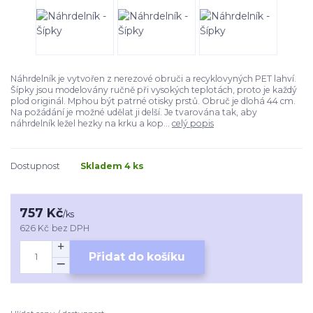
Náhrdelník je vytvořen z nerezové obruči a recyklovyných PET lahví.
Šípky jsou modelovány ručně při vysokých teplotách, proto je každý
plod originál. Mphou být patrné otisky prstů. Obruč je dlohá 44 cm.
Na požádání je možné udělat ji delší. Je tvarována tak, aby
náhrdelník ležel hezky na krku a kop...
celý popis
Dostupnost
Skladem 4 ks
757 Kč
/
ks
626 Kč
bez DPH
Přidat do košíku