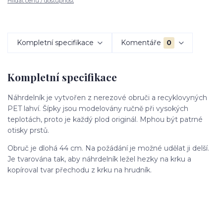
Hlídat cenu / dostupnost
Kompletní specifikace
Komentáře
0
Kompletní specifikace
Náhrdelník je vytvořen z nerezové obruči a recyklovyných
PET lahví. Šípky jsou modelovány ručně při vysokých
teplotách, proto je každý plod originál. Mphou být patrné
otisky prstů.
Obruč je dlohá 44 cm. Na požádání je možné udělat ji delší.
Je tvarována tak, aby náhrdelník ležel hezky na krku a
kopíroval tvar přechodu z krku na hrudník.