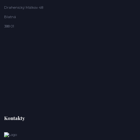
Drahenický Málkov 48
Blatná
388 01
Kontakty