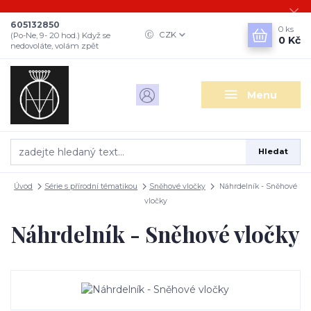
605132850
0
ks
CZK
(Po-Ne, 9- 20 hod.) Když se
0 Kč
nedovoláte, volám zpět
Menu
Hledat
Úvod
Série s přírodní tématikou
Sněhové vločky
Náhrdelník - Sněhové
vločky
Náhrdelník - Sněhové vločky