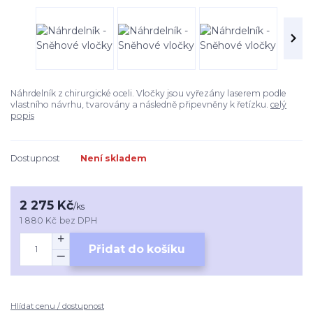
Náhrdelník z chirurgické oceli. Vločky jsou vyřezány laserem podle
vlastního návrhu, tvarovány a následně připevněny k řetízku.
celý
popis
Dostupnost
Není skladem
2 275 Kč
/
ks
1 880 Kč
bez DPH
Přidat do košíku
Hlídat cenu / dostupnost