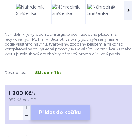
Náhrdelník je vyroben z chirurgické oceli, zdobené plastem z
recyklovaných PET lahví. Jednotlivé tvary jsou vyřezány laserem
podle vlastního návrhu, tvarovány, zdobeny plastem a nakonec
kompletovány do výsledné podoby svařováním. Konstrukce každého
květu je zdlouhavý a technicky náročný proces, dík...
celý popis
Dostupnost
Skladem 1 ks
1 200 Kč
/
ks
992 Kč
bez DPH
Přidat do košíku