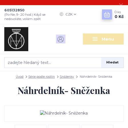
605132850
0
ks
CZK
(Po-Ne, 9- 20 hod.) Když se
0 Kč
nedovoláte, volám zpět
Menu
Hledat
Úvod
Série podle rostlin
Sněženky
Náhrdelník- Sněženka
Náhrdelník- Sněženka