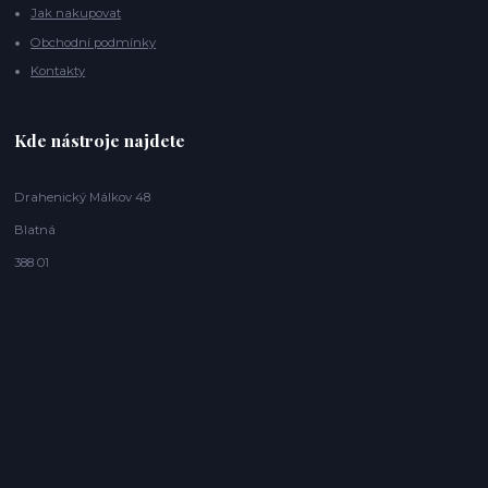
Jak nakupovat
Obchodní podmínky
Kontakty
Kde nástroje najdete
Drahenický Málkov 48
Blatná
388 01