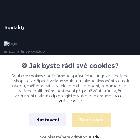
Kontakty
eshop.hartingerova@com
🍪 Jak byste rádi své cookies?
Irena Marie Hartingerová
605132850
Soubory cookies používáme ke správnému fungování našeho
(Po-Ne, 9- 20 hod.) Když se nedovoláte, volám zpět
e-shopu a v případě vašeho souhlasu také ke sledování statistik
o webu, měření efektivity reklamních kampaní, zapamatování
imh@hartingerova.com
vašeho oblíbeného nastavení při používání stránek, či
zobrazení reklam odpovídajících vašim preferencím.
Více k
využití cookies
Souhlasím
Nastavení
Souhlas můžete odmítnout
zde
.
Vytvořeno na
Eshop-rychle.cz