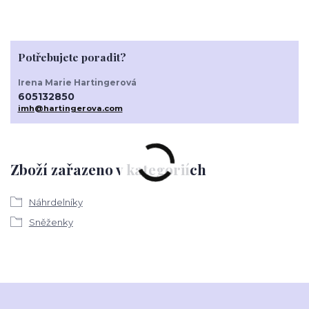
Potřebujete poradit?
Irena Marie Hartingerová
605132850
imh@hartingerova.com
Zboží zařazeno v kategoriích
Náhrdelníky
Sněženky